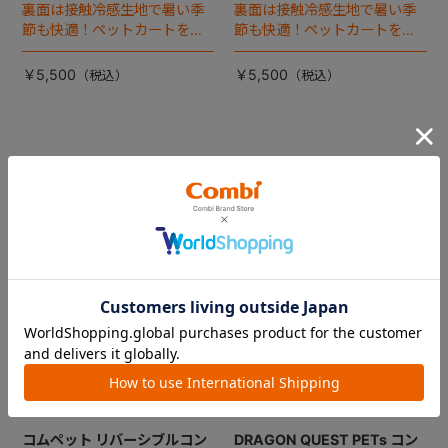
裏面は接触冷感生地で暑い季
裏面は接触冷感生地で暑い季
節も快適！ペットカートをお
節も快適！ペットカートをお
しゃれに・かわいく・かっこ
しゃれに・かわいく・かっこ
よく！
よく！
￥5,500
￥5,500
コムペット リバーシブルコン
DRAGON QUEST PETs コン