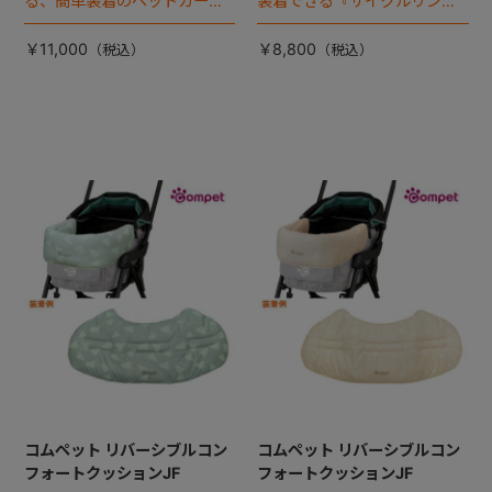
る、簡単装着のペットカート
装着できる『サイクルリン
専用ダブル送風ファンが登
ク』が登場！
場。
￥11,000
￥8,800
コムペット リバーシブルコン
コムペット リバーシブルコン
フォートクッションJF
フォートクッションJF