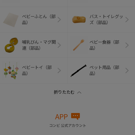
ベビーふとん（部
バス・トイレグッ
品）
ズ（部品）
哺乳びん・マグ関
ベビー食器（部
連（部品）
品）
ベビートイ（部
ペット用品（部
品）
品）
APP
コンビ 公式アカウント