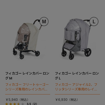
フィカゴー レインカバー ロン
フィカゴー レインカバー ロン
グ M
グ L
フィカゴー フリートゥーゴー
フィカゴー アジャイル2、フ
シリーズ専用のレインカバ
リッタシリーズ専用のレイン
ー。雨の日のお出かけも安
カバー。雨の日のお出かけも
心。
安心。
￥5,940
￥6,930
3.5
（2）