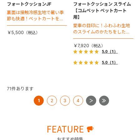
フォートクッションJF
フォートクッション スライム
【コムペット ペットカート
裏面は接触冷感生地で暑い季
用】
節も快適！ペットカートをお
しゃれに・かわいく・かっこ
愛車の目印に！ふわふわ生地
よく！
のスライムのかたちをした、
￥5,500
あごのせクッション。
￥7,920
5.0
（1）
5.0
（1）
71
件あります
1
2
3
4
FEATURE
おすすめ特集