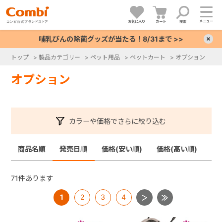
メニュー
お気に入り
カート
検索
哺乳びんの除菌グッズが当たる！8/31まで >>
×
トップ
>
製品カテゴリー
>
ペット用品
>
ペットカート
>
オプション
+
オプション
+
カラーや価格でさらに絞り込む
+
商品名順
発売日順
価格(安い順)
価格(高い順)
+
71
件あります
1
2
3
4