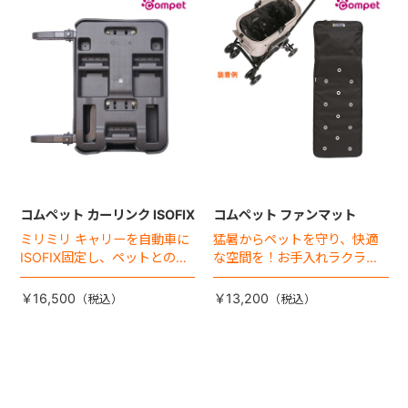
+
+
コムペット カーリンク ISOFIX
コムペット ファンマット
ミリミリ キャリーを自動車に
猛暑からペットを守り、快適
ISOFIX固定し、ペットとの車
な空間を！お手入れラクラク
移動をカンタン・快適に！
な「ファンマット」が登場！
￥16,500
￥13,200