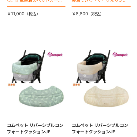
る、簡単装着のペットカート
装着できる『サイクルリン
専用ダブル送風ファンが登
ク』が登場！
場。
￥11,000
￥8,800
コムペット リバーシブルコン
コムペット リバーシブルコン
フォートクッションJF
フォートクッションJF