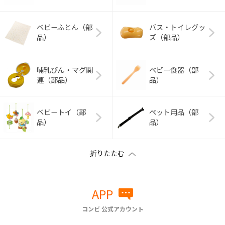
ベビーふとん（部
バス・トイレグッ
品）
ズ（部品）
哺乳びん・マグ関
ベビー食器（部
連（部品）
品）
ベビートイ（部
ペット用品（部
品）
品）
APP
コンビ 公式アカウント