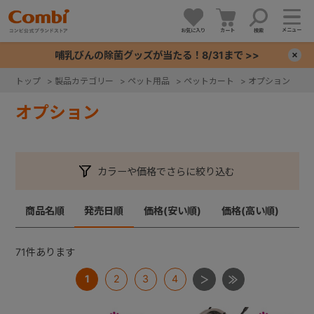
メニュー
お気に入り
カート
検索
哺乳びんの除菌グッズが当たる！8/31まで >>
×
トップ
>
製品カテゴリー
>
ペット用品
>
ペットカート
>
オプション
+
オプション
+
カラーや価格でさらに絞り込む
+
商品名順
発売日順
価格(安い順)
価格(高い順)
+
71
件あります
1
2
3
4