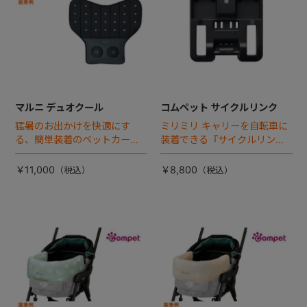
マルニ デュオクール
コムペット サイクルリンク
猛暑のお出かけを快適にす
ミリミリ キャリーを自転車に
る、簡単装着のペットカート
装着できる『サイクルリン
専用ダブル送風ファンが登
ク』が登場！
場。
￥11,000
￥8,800