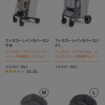
フィカゴー レインカバー ロン
フィカゴー レインカバー ロン
グ M
グ L
フィカゴー フリートゥーゴー
フィカゴー アジャイル2、フ
シリーズ専用のレインカバ
リッタシリーズ専用のレイン
ー。雨の日のお出かけも安
カバー。雨の日のお出かけも
心。
安心。
￥5,940
￥6,930
3.5
（2）