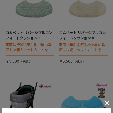
コムペット リバーシブルコン
コムペット リバーシブルコン
フォートクッションJF
フォートクッションJF
裏面は接触冷感生地で暑い季
裏面は接触冷感生地で暑い季
節も快適！ペットカートをお
節も快適！ペットカートをお
しゃれに・かわいく・かっこ
しゃれに・かわいく・かっこ
よく！
よく！
￥5,500
￥5,500