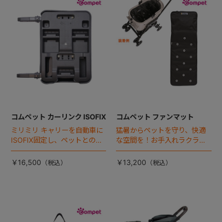
+
+
コムペット カーリンク ISOFIX
コムペット ファンマット
ミリミリ キャリーを自動車に
猛暑からペットを守り、快適
ISOFIX固定し、ペットとの車
な空間を！お手入れラクラク
移動をカンタン・快適に！
な「ファンマット」が登場！
￥16,500
￥13,200