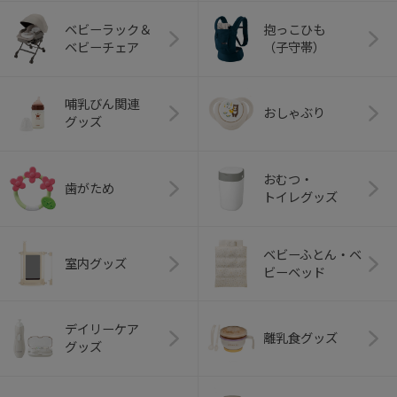
ベビーラック＆
抱っこひも
ベビーチェア
（子守帯）
哺乳びん関連
おしゃぶり
グッズ
おむつ・
歯がため
トイレグッズ
ベビーふとん・ベ
室内グッズ
ビーベッド
デイリーケア
離乳食グッズ
グッズ