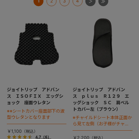
1
2
3
4
+
+
ジョイトリップ アドバン
ジョイトリップ アドバン
ス ＩＳＯＦＩＸ エッグシ
ス ｐｌｕｓ Ｒ１２９ エ
ョック 座面ウレタン
ッグショック ＳＣ 肩ベル
トカバー左（ブラウン）
※※シートカバー座面部下の波
型ウレタンとなります
※チャイルドシート本体正面か
ら見て左側（お子様がチャイ
ルドシートに座った状態で右
￥1,100
手側となります）
4.7
（6）
￥2,200