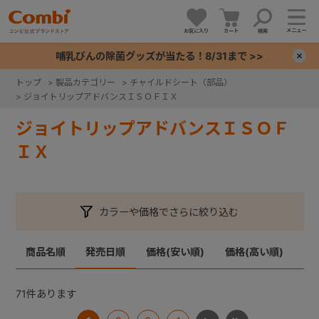
メニュー
お気に入り
カート
検索
哺乳びんの除菌グッズが当たる！8/31まで >>
×
トップ
>
製品カテゴリー
>
チャイルドシート（部品）
>
ジョイトリップアドバンスＩＳＯＦＩＸ
+
ジョイトリップアドバンスＩＳＯＦ
+
ＩＸ
+
カラーや価格でさらに絞り込む
+
商品名順
発売日順
価格(安い順)
価格(高い順)
71
件あります