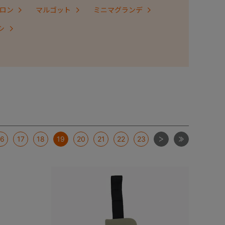
ロン
マルゴット
ミニマグランデ
シ
次
最後
16
17
18
19
20
21
22
23