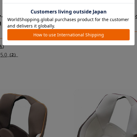
マートＪＪシリーズ／ウィゴ
クルムーヴスマートＪＫ／ ＪＬ 
通 洗えるエッグショックパ
ズ サポートレッグ
￥13,200
5.0
（2）