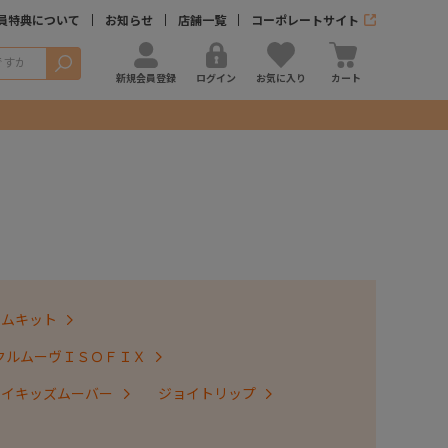
員特典について
お知らせ
店舗一覧
コーポレートサイト
検索
新規会員登録
ログイン
お気に入り
カート
テムキット
クルムーヴＩＳＯＦＩＸ
ョイキッズムーバー
ジョイトリップ