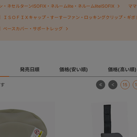
ネセルターンISOFIX・ネルームlite・ネルームliteISOFIX
ママ
】ＩＳＯＦＩＸキャップ・すーすーファン・ロッキングクリップ・ギボ
】ベースカバー・サポートレッグ
発売日順
価格(安い順)
価格(高い順)
最初
前
す
15