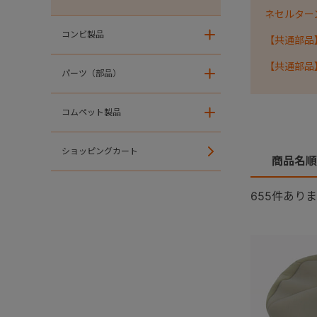
ネセルターン・
コンビ製品
＋
【共通部品
【共通部品
パーツ（部品）
＋
コムペット製品
＋
ショッピングカート
商品名順
655
件ありま