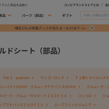
イテムと部品を品揃え
コンビブランドストアとは
会
用品
パーツ（部品）
ギフト
哺乳びんの除菌グッズが当たる！8/31まで >>
×
ルドシート（部品）
THE S premium
ウィゴーロング
Ｆ２用トラベルシス
ンパクトISOFIX・クルムーヴアドバンスISOFIX
クルムーヴ・
スマート・クルムーヴスマートＩＳＯＦＩＸ
コッコロ
ジ
ップアドバンスＩＳＯＦＩＸ
ムーブフィットジュニア