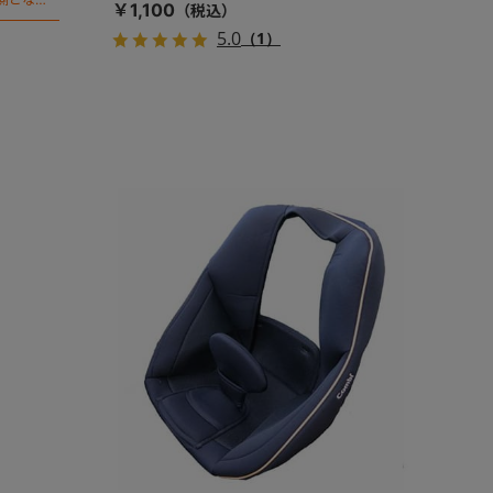
￥1,100
5.0
（1）