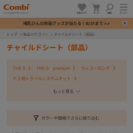
メニュー
お気に入り
カート
検索
哺乳びんの除菌グッズが当たる！8/31まで >>
×
トップ
>
製品カテゴリー
>
チャイルドシート（部品）
+
チャイルドシート（部品）
+
THE S
THE S premium
ウィゴーロング
+
Ｆ２用トラベルシステムキット
クルムーヴコンパクトISOFIX・クルムーヴアドバンス
+
ISOFIX
クルムーヴ・クルムーヴＩＳＯＦＩＸ
クルムーヴスマート・クルムーヴスマートＩＳＯＦＩＸ
カラーや価格でさらに絞り込む
コッコロ
ジョイキッズムーバー