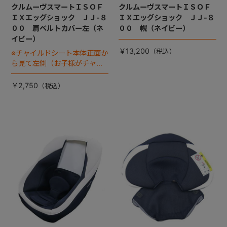
クルムーヴスマートＩＳＯＦ
クルムーヴスマートＩＳＯＦ
ＩＸエッグショック ＪＪ-８
ＩＸエッグショック ＪＪ-８
００ 肩ベルトカバー左（ネ
００ 幌（ネイビー）
イビー）
￥13,200
※チャイルドシート本体正面か
ら見て左側（お子様がチャイ
ルドシートに座った状態で右
手側となります）
￥2,750