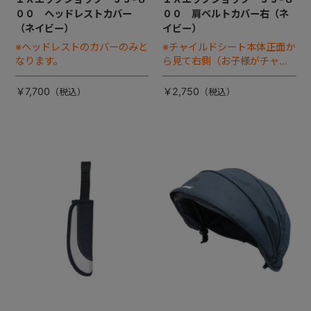
００ ヘッドレストカバー
００ 肩ベルトカバー右（ネ
（ネイビー）
イビー）
※ヘッドレストのカバーのみと
※チャイルドシート本体正面か
なります。
ら見て右側（お子様がチャイ
ルドシートに座った状態で左
手側となります）
￥7,700
￥2,750