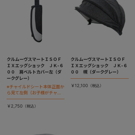
クルムーヴスマートＩＳＯＦ
クルムーヴスマートＩＳＯＦ
ＩＸエッグショック ＪＫ-６
ＩＸエッグショック ＪＫ-６
００ 肩ベルトカバー左（ダ
００ 幌（ダークグレー）
ークグレー）
￥12,100
※チャイルドシート本体正面か
ら見て左側（お子様がチャイ
ルドシートに座った状態で右
手側となります）
￥2,750