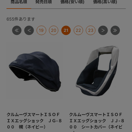
商品名順
発売日順
価格(安い順)
価格(高い順)
ジョイトリップ
+
ジョイトリップアドバンスＩＳＯＦＩＸ
655
件あります
ムーブフィットジュニア
19
20
21
22
23
+
ネセルターン・ネセルターンISOFIX・ネルームlite・ネル
ームliteISOFIX
ママロン
マルゴット
ミニマグランデ
【共通部品】ＩＳＯＦＩＸキャップ・すーすーファン・
ロッキングクリップ・ギボシ
【共通部品】ベースカバー・サポートレッグ
クルムーヴスマートＩＳＯＦ
クルムーヴスマートＩＳＯＦ
ＩＸエッグショック ＪＧ-８
ＩＸエッグショック ＪＪ-８
００ 幌（ネイビー）
００ シートカバー（ネイビ