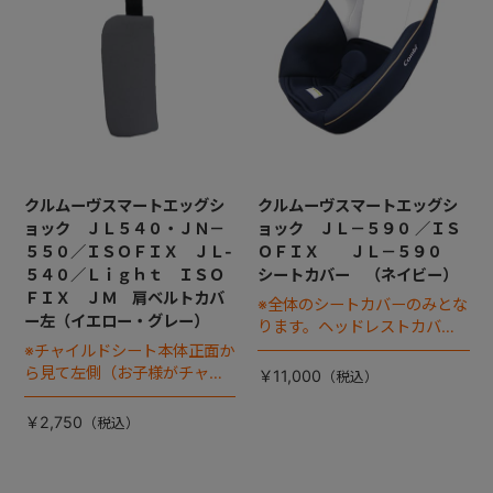
クルムーヴスマートエッグシ
クルムーヴスマートエッグシ
ョック ＪＬ５４０・ＪＮ－
ョック ＪＬ－５９０ ／ＩＳ
５５０／ＩＳＯＦＩＸ ＪＬ-
ＯＦＩＸ ＪＬ－５９０
５４０／Ｌｉｇｈｔ ＩＳＯ
シートカバー （ネイビー）
ＦＩＸ ＪＭ 肩ベルトカバ
※全体のシートカバーのみとな
ー左（イエロー・グレー）
ります。ヘッドレストカバー
は別売りです。
※チャイルドシート本体正面か
ら見て左側（お子様がチャイ
￥11,000
ルドシートに座った状態で右
手側となります）
￥2,750