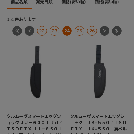
商品名順
発売日順
価格(安い順)
価格(高い順)
ジョイトリップ
+
ジョイトリップアドバンスＩＳＯＦＩＸ
655
件あります
ムーブフィットジュニア
22
23
24
25
26
+
ネセルターン・ネセルターンISOFIX・ネルームlite・ネル
ームliteISOFIX
ママロン
マルゴット
ミニマグランデ
【共通部品】ＩＳＯＦＩＸキャップ・すーすーファン・
ロッキングクリップ・ギボシ
【共通部品】ベースカバー・サポートレッグ
クルムーヴスマートエッグシ
クルムーヴスマートエッグシ
ョック ＪＪ－６００ Ｌｔｄ／
ョック ＪＫ-５５０／ＩＳＯ
ＩＳＯＦＩＸ ＪＪ－６５０ Ｌ
ＦＩＸ ＪＫ-５５０ 肩ベル