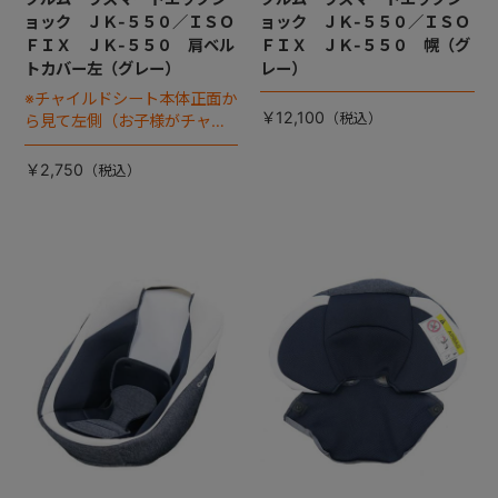
ョック ＪＫ-５５０／ＩＳＯ
ョック ＪＫ-５５０／ＩＳＯ
ＦＩＸ ＪＫ-５５０ 肩ベル
ＦＩＸ ＪＫ-５５０ 幌（グ
トカバー左（グレー）
レー）
※チャイルドシート本体正面か
￥12,100
ら見て左側（お子様がチャイ
ルドシートに座った状態で右
手側となります）
￥2,750