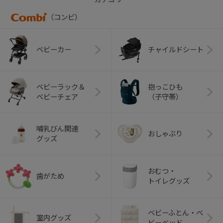
（コンビ）
ベビーカー
チャイルドシート
ベビーラック＆
抱っこひも
ベビーチェア
（子守帯）
哺乳びん関連
おしゃぶり
グッズ
おむつ・
歯がため
トイレグッズ
ベビーふとん・ベ
室内グッズ
ビーベッド