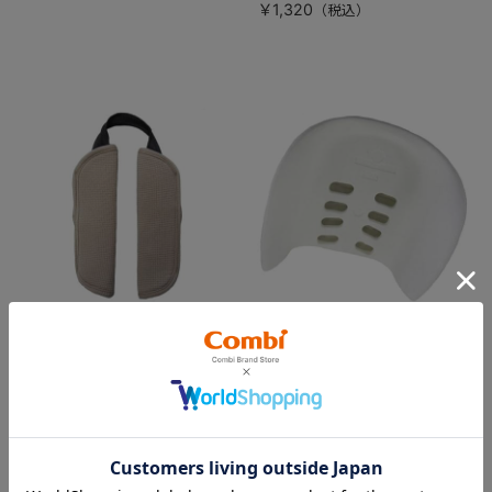
付）
￥1,320
コッコロＳ ＵＸ 肩ベルト
コッコロシリーズ 背発泡
カバー（ヘーゼルナッツ）
背部分に予めセットされた発
泡スチロールです
￥1,100
￥550