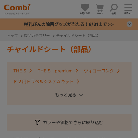
メニュー
お気に入り
カート
検索
哺乳びんの除菌グッズが当たる！8/31まで >>
×
トップ
>
製品カテゴリー
>
チャイルドシート（部品）
+
チャイルドシート（部品）
+
THE S
THE S premium
ウィゴーロング
+
Ｆ２用トラベルシステムキット
クルムーヴコンパクトISOFIX・クルムーヴアドバンス
+
ISOFIX
クルムーヴ・クルムーヴＩＳＯＦＩＸ
クルムーヴスマート・クルムーヴスマートＩＳＯＦＩＸ
カラーや価格でさらに絞り込む
コッコロ
ジョイキッズムーバー