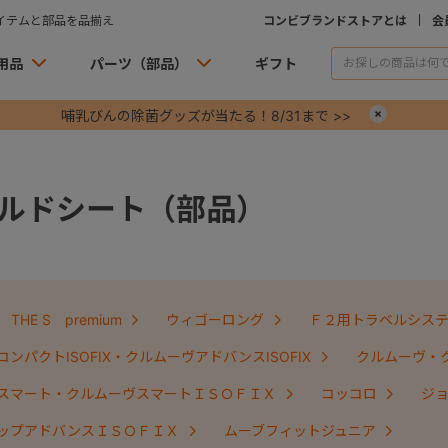
イテムと部品を品揃え
コンビブランドストアとは
会
用品
パーツ（部品）
ギフト
哺乳びんの除菌グッズが当たる！8/31まで >>
×
ルドシート（部品）
THE S premium
ウィゴーロング
Ｆ２用トラベルシス
ンパクトISOFIX・クルムーヴアドバンスISOFIX
クルムーヴ・
スマート・クルムーヴスマートＩＳＯＦＩＸ
コッコロ
ジ
ップアドバンスＩＳＯＦＩＸ
ムーブフィットジュニア