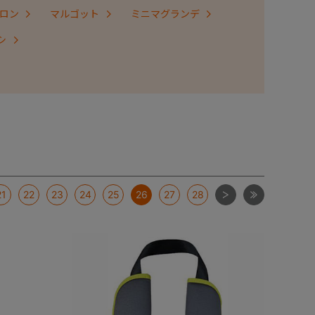
ロン
マルゴット
ミニマグランデ
シ
次
最後
21
22
23
24
25
26
27
28