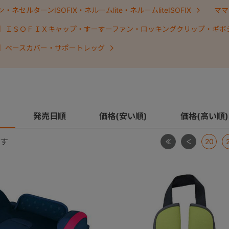
ネセルターンISOFIX・ネルームlite・ネルームliteISOFIX
ママ
】ＩＳＯＦＩＸキャップ・すーすーファン・ロッキングクリップ・ギボ
】ベースカバー・サポートレッグ
発売日順
価格(安い順)
価格(高い順)
最初
前
す
20