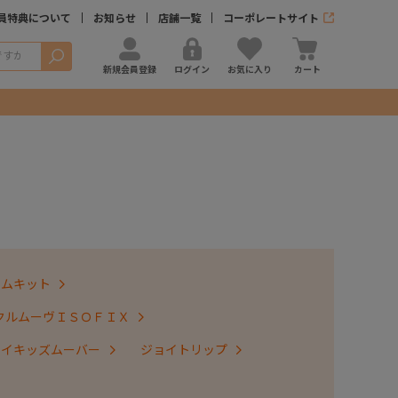
員特典について
お知らせ
店舗一覧
コーポレートサイト
検索
新規会員登録
ログイン
お気に入り
カート
テムキット
クルムーヴＩＳＯＦＩＸ
ョイキッズムーバー
ジョイトリップ