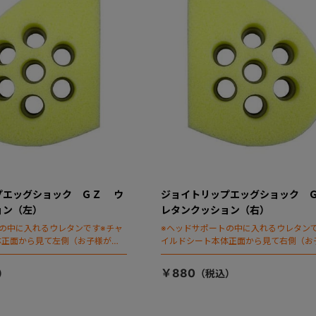
プエッグショック ＧＺ ウ
ジョイトリップエッグショック 
ョン（左）
レタンクッション（右）
の中に入れるウレタンです※チャ
※ヘッドサポートの中に入れるウレタン
体正面から見て左側（お子様がチ
イルドシート本体正面から見て右側（お
に座った状態で右手側となりま
ャイルドシートに座った状態で左手側と
す）
￥880