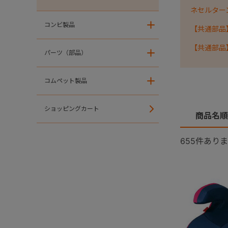
ネセルターン・
コンビ製品
＋
【共通部品
【共通部品
パーツ（部品）
＋
コムペット製品
＋
ショッピングカート
商品名順
655
件ありま