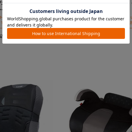
プエアスルー ＧＺ（クール
ジョイトリップエアスルー ＧＺ
シートカバー（背面用）
ネイビー）ヘッドサポート
ートカバーのみです（座面のシート
※ヘッドサポートのカバーのみです（ヘ
です）
トの中に入れるウレタンクッションは別
す）
￥3,850