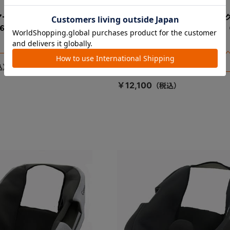
マートＩＳＯＦＩＸエッグシ
ＴＨＥ Ｓ ＩＳＯＦＩＸ エッ
-６５０ 幌カバー（ブラッ
ク ＺＢ６９０ シートカバー 
ー）
※全体のシートカバーのみとなります。
トカバーは別売りです。
￥12,100