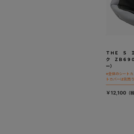
ＴＨＥ Ｓ 
ク ＺＢ６９
ー）
※全体のシート
トカバーは別売
￥12,100