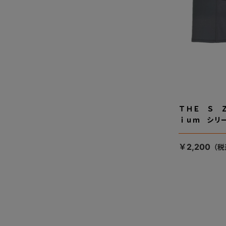
ＴＨＥ Ｓ 
ｉｕｍ シリ
￥2,200