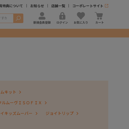
員特典について
お知らせ
店舗一覧
コーポレートサイト
検索
新規会員登録
ログイン
お気に入り
カート
テムキット
クルムーヴＩＳＯＦＩＸ
ョイキッズムーバー
ジョイトリップ