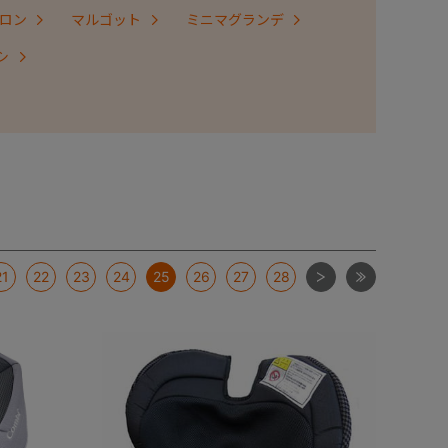
ロン
マルゴット
ミニマグランデ
シ
次
最後
21
22
23
24
25
26
27
28