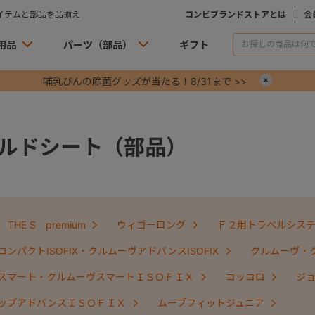
イテムと部品を品揃え
コンビブランドストアとは
会
用品
パーツ（部品）
ギフト
哺乳びんの除菌グッズが当たる！8/31まで >>
×
ルドシート（部品）
THE S premium
ウィゴーロング
Ｆ２用トラベルシス
ンパクトISOFIX・クルムーヴアドバンスISOFIX
クルムーヴ・
スマート・クルムーヴスマートＩＳＯＦＩＸ
コッコロ
ジ
ップアドバンスＩＳＯＦＩＸ
ムーブフィットジュニア