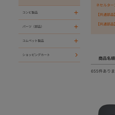
ネセルターン・
コンビ製品
＋
【共通部品
【共通部品
パーツ（部品）
＋
コムペット製品
＋
ショッピングカート
商品名順
655
件ありま