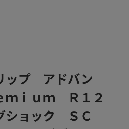
リップ アドバン
ｅｍｉｕｍ Ｒ１２
グショック ＳＣ