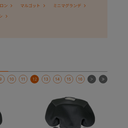
ロン
マルゴット
ミニマグランデ
シ
次
最後
9
10
11
12
13
14
15
16