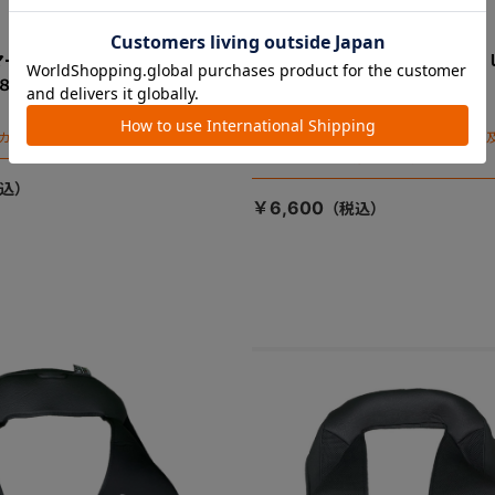
マートＩＳＯＦＩＸエッグシ
ジョイトリップ アドバンス 
-８００ ヘッドレストカバー
Ｒ１２９ エッグショック ＳＣ
れカバー（ブラウン）
カバーのみとなります。
※背もたれカバーのみです（座面カバー
ガードカバーは別売りです）
￥6,600