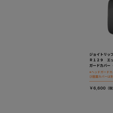
ジョイトリッ
Ｒ１２９ エ
ガードカバー
※ヘッドガード
び座面カバーは
￥6,600