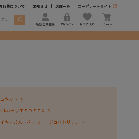
員特典について
お知らせ
店舗一覧
コーポレートサイト
検索
新規会員登録
ログイン
お気に入り
カート
テムキット
クルムーヴＩＳＯＦＩＸ
ョイキッズムーバー
ジョイトリップ