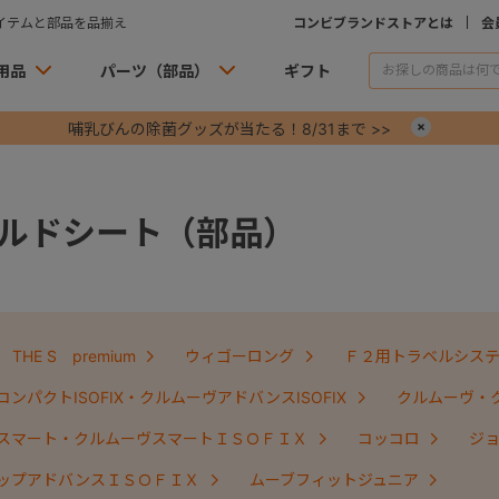
イテムと部品を品揃え
コンビブランドストアとは
会
用品
パーツ（部品）
ギフト
哺乳びんの除菌グッズが当たる！8/31まで >>
×
ルドシート（部品）
THE S premium
ウィゴーロング
Ｆ２用トラベルシス
ンパクトISOFIX・クルムーヴアドバンスISOFIX
クルムーヴ・
スマート・クルムーヴスマートＩＳＯＦＩＸ
コッコロ
ジ
ップアドバンスＩＳＯＦＩＸ
ムーブフィットジュニア