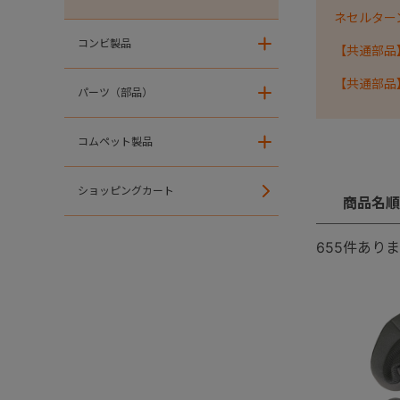
ネセルターン・
コンビ製品
＋
【共通部品
【共通部品
パーツ（部品）
＋
コムペット製品
＋
ショッピングカート
商品名順
655
件ありま