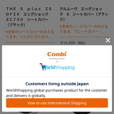
ＴＨＥ Ｓ ｐｌｕｓ ＩＳ
クルムーヴ エッグショッ
ＯＦＩＸ エッグショック
ク S シートカバー（ブラッ
ＺＣ７５０ シートカバー
ク）
（ブラック）
※全体のシートカバーのみとな
ります。プレートカバー・中
※全体のシートカバーのみとな
のヘッドパッドは別売りで
ります。ヘッドレストカバー
す。
は別売りです。
￥14,300
￥14,300