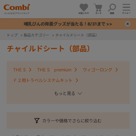
メニュー
お気に入り
カート
検索
哺乳びんの除菌グッズが当たる！8/31まで >>
×
トップ
>
製品カテゴリー
>
チャイルドシート（部品）
+
チャイルドシート（部品）
+
THE S
THE S premium
ウィゴーロング
+
Ｆ２用トラベルシステムキット
クルムーヴコンパクトISOFIX・クルムーヴアドバンス
+
ISOFIX
クルムーヴ・クルムーヴＩＳＯＦＩＸ
クルムーヴスマート・クルムーヴスマートＩＳＯＦＩＸ
カラーや価格でさらに絞り込む
コッコロ
ジョイキッズムーバー