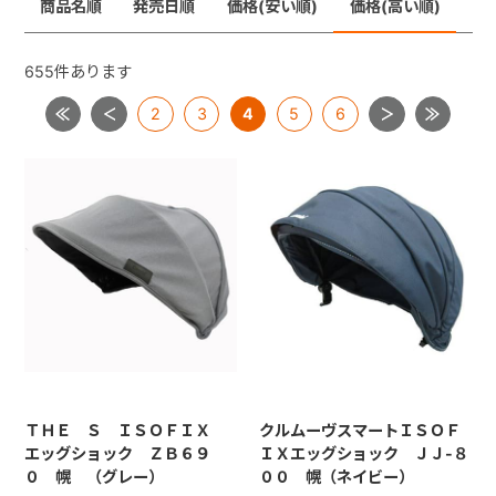
商品名順
発売日順
価格(安い順)
価格(高い順)
ジョイトリップ
+
ジョイトリップアドバンスＩＳＯＦＩＸ
655
件あります
ムーブフィットジュニア
2
3
4
5
6
+
ネセルターン・ネセルターンISOFIX・ネルームlite・ネル
ームliteISOFIX
ママロン
マルゴット
ミニマグランデ
【共通部品】ＩＳＯＦＩＸキャップ・すーすーファン・
ロッキングクリップ・ギボシ
【共通部品】ベースカバー・サポートレッグ
ＴＨＥ Ｓ ＩＳＯＦＩＸ
クルムーヴスマートＩＳＯＦ
エッグショック ＺＢ６９
ＩＸエッグショック ＪＪ-８
０ 幌 （グレー）
００ 幌（ネイビー）