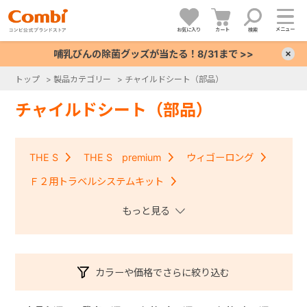
メニュー
お気に入り
カート
検索
哺乳びんの除菌グッズが当たる！8/31まで >>
×
トップ
>
製品カテゴリー
>
チャイルドシート（部品）
+
チャイルドシート（部品）
+
THE S
THE S premium
ウィゴーロング
+
Ｆ２用トラベルシステムキット
クルムーヴコンパクトISOFIX・クルムーヴアドバンス
+
ISOFIX
クルムーヴ・クルムーヴＩＳＯＦＩＸ
クルムーヴスマート・クルムーヴスマートＩＳＯＦＩＸ
カラーや価格でさらに絞り込む
コッコロ
ジョイキッズムーバー