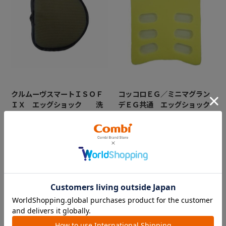
クルムーヴスマートＩＳＯＦ
コッコロＥＧ／ミニマグラン
ＩＸ エッグショック 洗
デＥＧ共通 エッグショック
えるエッグショックパッド
パッド
※左右２枚必要です（左右共通
背の発泡スチロールに貼って
部品）
いる黄色の『エッグショック
パッド』となります（シール
付）
￥1,650
￥1,320