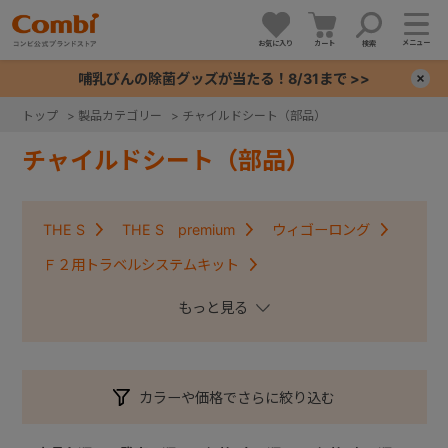
メニュー
お気に入り
カート
検索
哺乳びんの除菌グッズが当たる！8/31まで >>
×
トップ
>
製品カテゴリー
>
チャイルドシート（部品）
+
チャイルドシート（部品）
+
THE S
THE S premium
ウィゴーロング
+
Ｆ２用トラベルシステムキット
クルムーヴコンパクトISOFIX・クルムーヴアドバンス
+
ISOFIX
クルムーヴ・クルムーヴＩＳＯＦＩＸ
クルムーヴスマート・クルムーヴスマートＩＳＯＦＩＸ
カラーや価格でさらに絞り込む
コッコロ
ジョイキッズムーバー