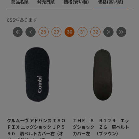
商品名順
発売日順
価格(安い順)
価格(高い順)
ジョイトリップ
+
ジョイトリップアドバンスＩＳＯＦＩＸ
655
件あります
ムーブフィットジュニア
28
29
30
31
32
+
ネセルターン・ネセルターンISOFIX・ネルームlite・ネル
ームliteISOFIX
ママロン
マルゴット
ミニマグランデ
【共通部品】ＩＳＯＦＩＸキャップ・すーすーファン・
ロッキングクリップ・ギボシ
【共通部品】ベースカバー・サポートレッグ
クルムーヴ アドバンス ＩＳＯ
ＴＨＥ Ｓ Ｒ１２９ エッ
ＦＩＸ エッグショック ＪＰ５
グショック ＺＧ 肩ベルト
９０ 肩ベルトカバー右（オ
カバー左 （ブラウン）