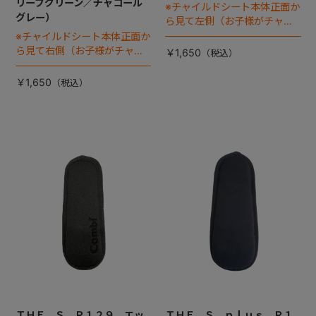
リーブグリーン／チャコール
※チャイルドシート本体正面か
グレー）
ら見て左側（お子様がチャイ
ルドシートに座った状態で右
※チャイルドシート本体正面か
手側となります）
ら見て右側（お子様がチャイ
￥1,650
ルドシートに座った状態で左
手側となります）
￥1,650
ＴＨＥ Ｓ Ｒ１２９ エッ
ＴＨＥ Ｓ ｐｌｕｓ Ｒ１