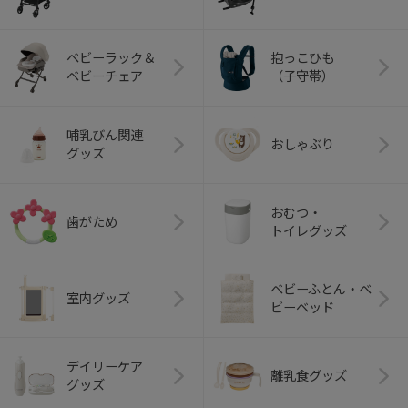
ベビーラック＆
抱っこひも
ベビーチェア
（子守帯）
哺乳びん関連
おしゃぶり
グッズ
おむつ・
歯がため
トイレグッズ
ベビーふとん・ベ
室内グッズ
ビーベッド
デイリーケア
離乳食グッズ
グッズ