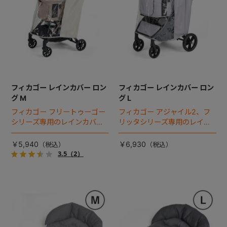
フィカゴー レインカバー ロン
フィカゴー レインカバー ロン
グ M
グ L
フィカゴー フリートゥーゴー
フィカゴー アジャイル2、フ
シリーズ専用のレインカバ
リッタシリーズ専用のレイン
ー。雨の日のお出かけも安
カバー。雨の日のお出かけも
心。
安心。
￥5,940
￥6,930
3.5
（2）