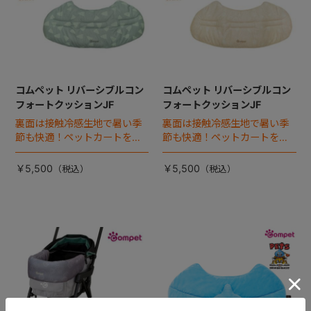
コムペット リバーシブルコン
コムペット リバーシブルコン
フォートクッションJF
フォートクッションJF
裏面は接触冷感生地で暑い季
裏面は接触冷感生地で暑い季
節も快適！ペットカートをお
節も快適！ペットカートをお
しゃれに・かわいく・かっこ
しゃれに・かわいく・かっこ
よく！
よく！
￥5,500
￥5,500