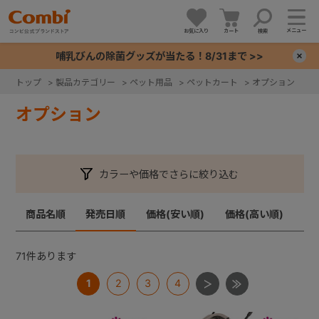
メニュー
お気に入り
カート
検索
哺乳びんの除菌グッズが当たる！8/31まで >>
×
トップ
>
製品カテゴリー
>
ペット用品
>
ペットカート
>
オプション
+
オプション
+
カラーや価格でさらに絞り込む
+
商品名順
発売日順
価格(安い順)
価格(高い順)
+
71
件あります
1
2
3
4