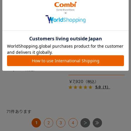
コムペット リバーシブルコン
DRAGON QUEST PETs コン
フォートクッションJF
フォートクッション スライム
【コムペット ペットカート
裏面は接触冷感生地で暑い季
用】
節も快適！ペットカートをお
しゃれに・かわいく・かっこ
愛車の目印に！ふわふわ生地
よく！
のスライムのかたちをした、
￥5,500
あごのせクッション。
￥7,920
5.0
（1）
71
件あります
1
2
3
4