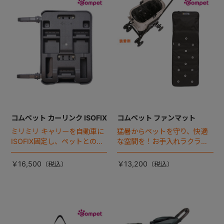
+
+
コムペット カーリンク ISOFIX
コムペット ファンマット
ミリミリ キャリーを自動車に
猛暑からペットを守り、快適
ISOFIX固定し、ペットとの車
な空間を！お手入れラクラク
移動をカンタン・快適に！
な「ファンマット」が登場！
￥16,500
￥13,200