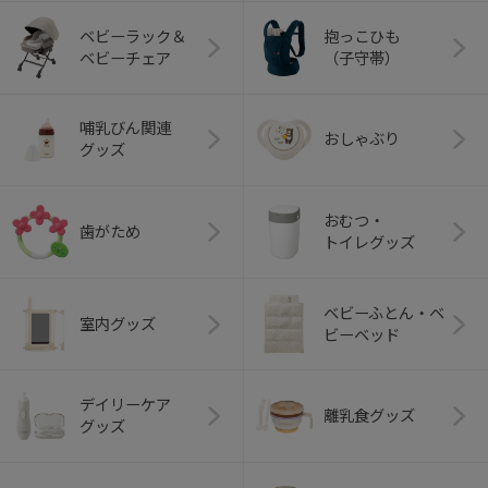
ベビーラック＆
抱っこひも
ベビーチェア
（子守帯）
哺乳びん関連
おしゃぶり
グッズ
おむつ・
歯がため
トイレグッズ
ベビーふとん・ベ
室内グッズ
ビーベッド
デイリーケア
離乳食グッズ
グッズ