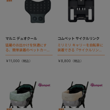
マルニ デュオクール
コムペット サイクルリンク
猛暑のお出かけを快適にす
ミリミリ キャリーを自転車に
る、簡単装着のペットカート
装着できる『サイクルリン
専用ダブル送風ファンが登
ク』が登場！
場。
￥11,000
￥8,800