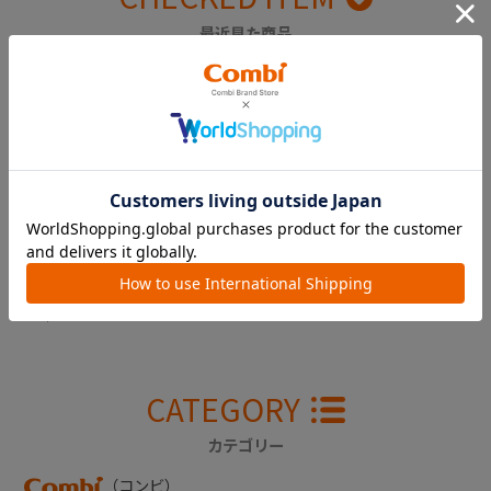
最近見た商品
スゴカルＳｗｉｔｃ
ｈ 腰ベルト（ベー
ジュ）
￥1,650
CATEGORY
カテゴリー
（コンビ）