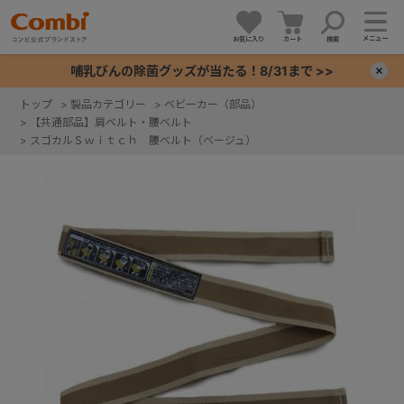
メニュー
お気に入り
カート
検索
哺乳びんの除菌グッズが当たる！8/31まで >>
×
トップ
>
製品カテゴリー
>
ベビーカー（部品）
>
【共通部品】肩ベルト・腰ベルト
+
>
スゴカルＳｗｉｔｃｈ 腰ベルト（ベージュ）
+
+
+