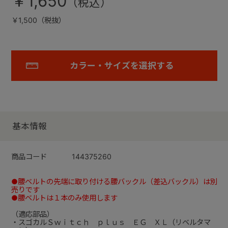
￥1,650
￥1,500（税抜）
カラー・サイズを選択する
基本情報
商品コード
144375260
●腰ベルトの先端に取り付ける腰バックル（差込バックル）は別
売りです
●腰ベルトは１本のみ使用します
（適応部品）
・スゴカルＳｗｉｔｃｈ ｐｌｕｓ ＥＧ ＸＬ（リベルタマ