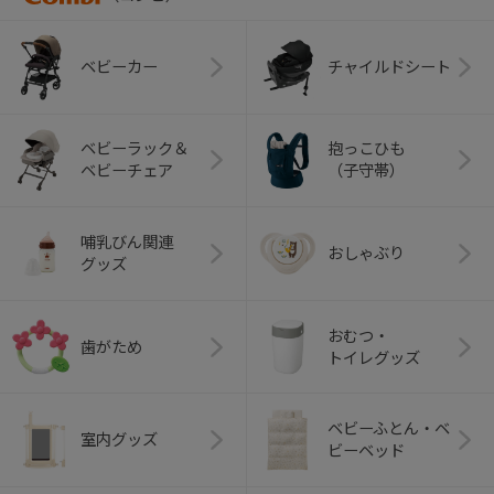
ベビーカー
チャイルドシート
ベビーラック＆
抱っこひも
ベビーチェア
（子守帯）
哺乳びん関連
おしゃぶり
グッズ
おむつ・
歯がため
トイレグッズ
ベビーふとん・ベ
室内グッズ
ビーベッド