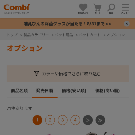
メニュー
お気に入り
カート
検索
哺乳びんの除菌グッズが当たる！8/31まで >>
×
トップ
>
製品カテゴリー
>
ペット用品
>
ペットカート
>
オプション
+
オプション
+
カラーや価格でさらに絞り込む
+
商品名順
発売日順
価格(安い順)
価格(高い順)
+
71
件あります
1
2
3
4