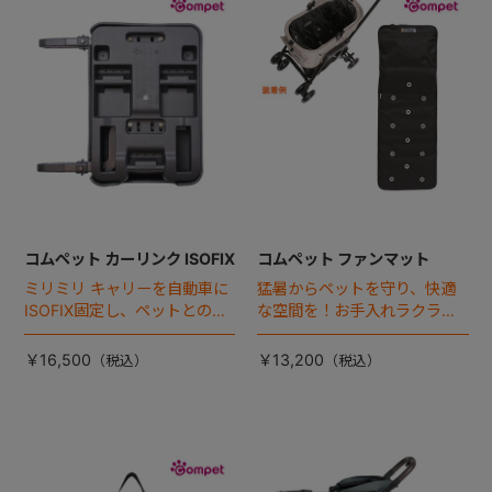
+
+
コムペット カーリンク ISOFIX
コムペット ファンマット
ミリミリ キャリーを自動車に
猛暑からペットを守り、快適
ISOFIX固定し、ペットとの車
な空間を！お手入れラクラク
移動をカンタン・快適に！
な「ファンマット」が登場！
￥16,500
￥13,200