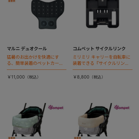
マルニ デュオクール
コムペット サイクルリンク
猛暑のお出かけを快適にす
ミリミリ キャリーを自転車に
る、簡単装着のペットカート
装着できる『サイクルリン
専用ダブル送風ファンが登
ク』が登場！
場。
￥11,000
￥8,800