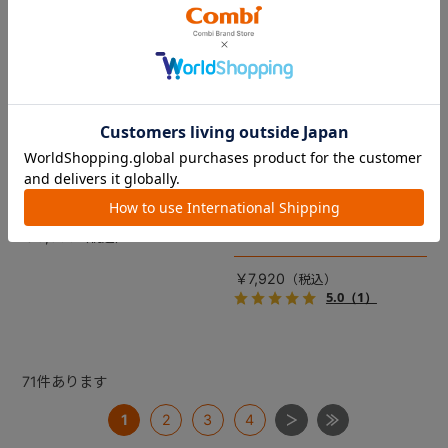
コムペット リバーシブルコン
DRAGON QUEST PETs コン
フォートクッションJF
フォートクッション スライム
【コムペット ペットカート
裏面は接触冷感生地で暑い季
用】
節も快適！ペットカートをお
しゃれに・かわいく・かっこ
愛車の目印に！ふわふわ生地
よく！
のスライムのかたちをした、
￥5,500
あごのせクッション。
￥7,920
5.0
（1）
71
件あります
1
2
3
4