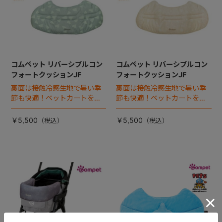
コムペット リバーシブルコン
コムペット リバーシブルコン
フォートクッションJF
フォートクッションJF
裏面は接触冷感生地で暑い季
裏面は接触冷感生地で暑い季
節も快適！ペットカートをお
節も快適！ペットカートをお
しゃれに・かわいく・かっこ
しゃれに・かわいく・かっこ
よく！
よく！
￥5,500
￥5,500