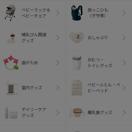
ベビーラック＆
抱っこひも
ベビーチェア
（子守帯）
哺乳びん関連
おしゃぶり
グッズ
おむつ・
歯がため
トイレグッズ
ベビーふとん・ベ
室内グッズ
ビーベッド
デイリーケア
離乳食グッズ
グッズ