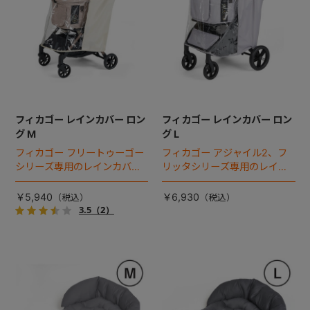
フィカゴー レインカバー ロン
フィカゴー レインカバー ロン
グ M
グ L
フィカゴー フリートゥーゴー
フィカゴー アジャイル2、フ
シリーズ専用のレインカバ
リッタシリーズ専用のレイン
ー。雨の日のお出かけも安
カバー。雨の日のお出かけも
心。
安心。
￥5,940
￥6,930
3.5
（2）