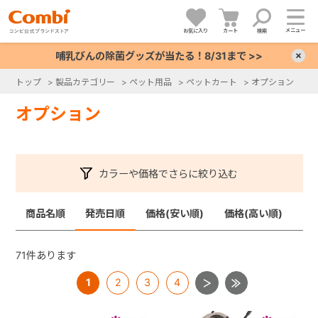
メニュー
お気に入り
カート
検索
哺乳びんの除菌グッズが当たる！8/31まで >>
×
トップ
>
製品カテゴリー
>
ペット用品
>
ペットカート
>
オプション
+
オプション
+
カラーや価格でさらに絞り込む
+
商品名順
発売日順
価格(安い順)
価格(高い順)
+
71
件あります
1
2
3
4