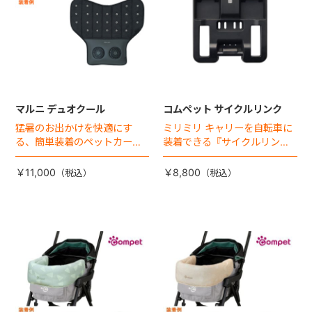
マルニ デュオクール
コムペット サイクルリンク
猛暑のお出かけを快適にす
ミリミリ キャリーを自転車に
る、簡単装着のペットカート
装着できる『サイクルリン
専用ダブル送風ファンが登
ク』が登場！
場。
￥11,000
￥8,800