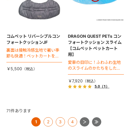
コムペット リバーシブルコン
DRAGON QUEST PETs コン
フォートクッションJF
フォートクッション スライム
【コムペット ペットカート
裏面は接触冷感生地で暑い季
用】
節も快適！ペットカートをお
しゃれに・かわいく・かっこ
愛車の目印に！ふわふわ生地
よく！
のスライムのかたちをした、
￥5,500
あごのせクッション。
￥7,920
5.0
（1）
71
件あります
1
2
3
4