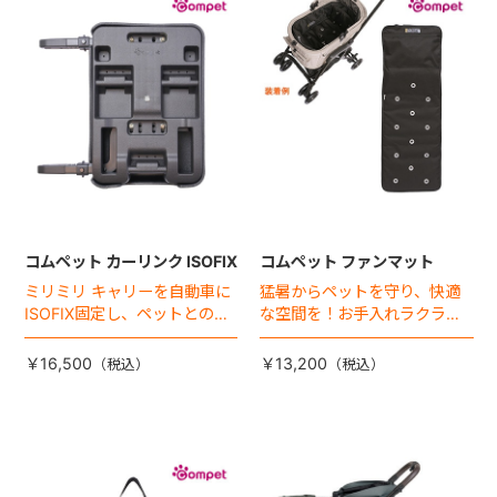
+
+
コムペット カーリンク ISOFIX
コムペット ファンマット
ミリミリ キャリーを自動車に
猛暑からペットを守り、快適
ISOFIX固定し、ペットとの車
な空間を！お手入れラクラク
移動をカンタン・快適に！
な「ファンマット」が登場！
￥16,500
￥13,200