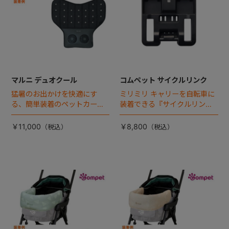
マルニ デュオクール
コムペット サイクルリンク
猛暑のお出かけを快適にす
ミリミリ キャリーを自転車に
る、簡単装着のペットカート
装着できる『サイクルリン
専用ダブル送風ファンが登
ク』が登場！
場。
￥11,000
￥8,800