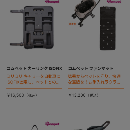
+
+
コムペット カーリンク ISOFIX
コムペット ファンマット
ミリミリ キャリーを自動車に
猛暑からペットを守り、快適
ISOFIX固定し、ペットとの車
な空間を！お手入れラクラク
移動をカンタン・快適に！
な「ファンマット」が登場！
￥16,500
￥13,200