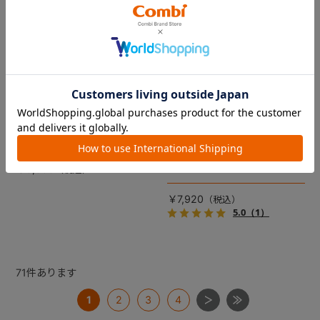
コムペット リバーシブルコン
DRAGON QUEST PETs コン
フォートクッションJF
フォートクッション スライム
【コムペット ペットカート
裏面は接触冷感生地で暑い季
用】
節も快適！ペットカートをお
しゃれに・かわいく・かっこ
愛車の目印に！ふわふわ生地
よく！
のスライムのかたちをした、
￥5,500
あごのせクッション。
￥7,920
5.0
（1）
71
件あります
1
2
3
4