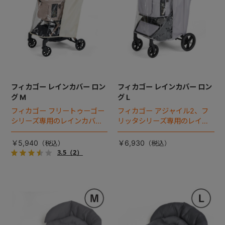
フィカゴー レインカバー ロン
フィカゴー レインカバー ロン
グ M
グ L
フィカゴー フリートゥーゴー
フィカゴー アジャイル2、フ
シリーズ専用のレインカバ
リッタシリーズ専用のレイン
ー。雨の日のお出かけも安
カバー。雨の日のお出かけも
心。
安心。
￥5,940
￥6,930
3.5
（2）