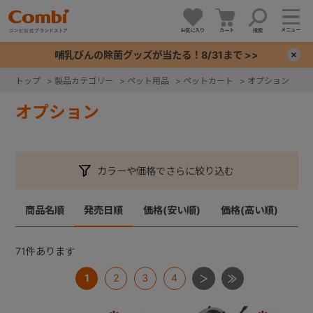
メニュー
お気に入り
カート
検索
哺乳びんの除菌グッズが当たる！8/31まで >>
×
トップ
>
製品カテゴリー
>
ペット用品
>
ペットカート
>
オプション
+
オプション
+
カラーや価格でさらに絞り込む
+
商品名順
発売日順
価格(安い順)
価格(高い順)
+
71
件あります
1
2
3
4