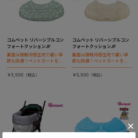
コムペット リバーシブルコン
コムペット リバーシブルコン
フォートクッションJF
フォートクッションJF
裏面は接触冷感生地で暑い季
裏面は接触冷感生地で暑い季
節も快適！ペットカートをお
節も快適！ペットカートをお
しゃれに・かわいく・かっこ
しゃれに・かわいく・かっこ
よく！
よく！
￥5,500
￥5,500