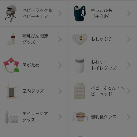
ベビーラック＆
抱っこひも
ベビーチェア
（子守帯）
哺乳びん関連
おしゃぶり
グッズ
おむつ・
歯がため
トイレグッズ
ベビーふとん・ベ
室内グッズ
ビーベッド
デイリーケア
離乳食グッズ
グッズ