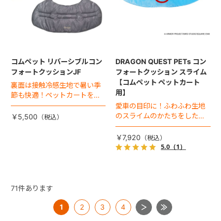
コムペット リバーシブルコン
DRAGON QUEST PETs コン
フォートクッションJF
フォートクッション スライム
【コムペット ペットカート
裏面は接触冷感生地で暑い季
用】
節も快適！ペットカートをお
しゃれに・かわいく・かっこ
愛車の目印に！ふわふわ生地
よく！
のスライムのかたちをした、
￥5,500
あごのせクッション。
￥7,920
5.0
（1）
71
件あります
1
2
3
4