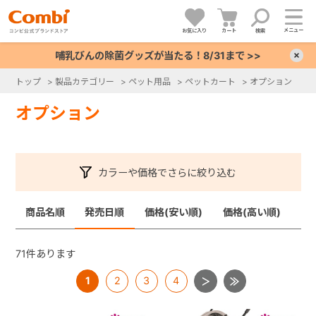
メニュー
お気に入り
カート
検索
哺乳びんの除菌グッズが当たる！8/31まで >>
×
トップ
>
製品カテゴリー
>
ペット用品
>
ペットカート
>
オプション
+
オプション
+
カラーや価格でさらに絞り込む
+
商品名順
発売日順
価格(安い順)
価格(高い順)
+
71
件あります
1
2
3
4