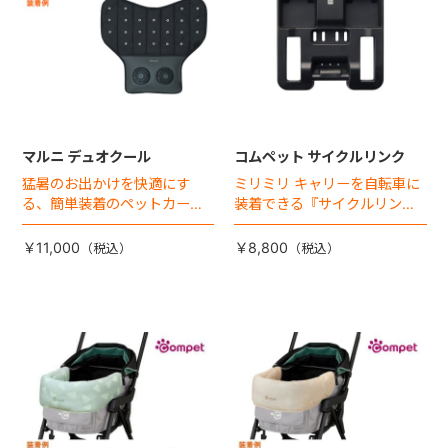
マルニ デュオクール
コムペット サイクルリンク
猛暑のお出かけを快適にす
ミリミリ キャリーを自転車に
る、簡単装着のペットカート
装着できる『サイクルリン
専用ダブル送風ファンが登
ク』が登場！
場。
￥11,000
￥8,800