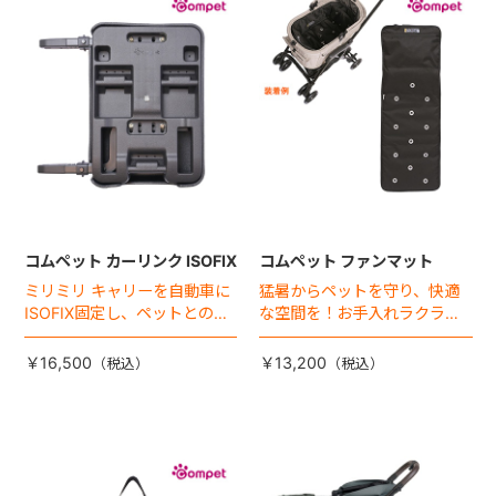
+
+
コムペット カーリンク ISOFIX
コムペット ファンマット
ミリミリ キャリーを自動車に
猛暑からペットを守り、快適
ISOFIX固定し、ペットとの車
な空間を！お手入れラクラク
移動をカンタン・快適に！
な「ファンマット」が登場！
￥16,500
￥13,200