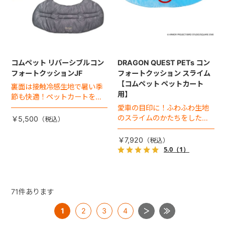
コムペット リバーシブルコン
DRAGON QUEST PETs コン
フォートクッションJF
フォートクッション スライム
【コムペット ペットカート
裏面は接触冷感生地で暑い季
用】
節も快適！ペットカートをお
しゃれに・かわいく・かっこ
愛車の目印に！ふわふわ生地
よく！
のスライムのかたちをした、
￥5,500
あごのせクッション。
￥7,920
5.0
（1）
71
件あります
1
2
3
4