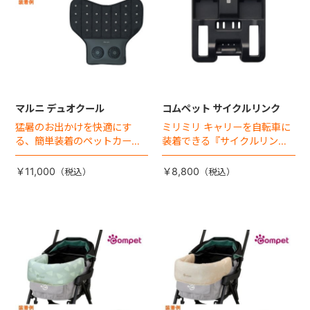
マルニ デュオクール
コムペット サイクルリンク
猛暑のお出かけを快適にす
ミリミリ キャリーを自転車に
る、簡単装着のペットカート
装着できる『サイクルリン
専用ダブル送風ファンが登
ク』が登場！
場。
￥11,000
￥8,800