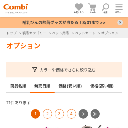
メニュー
お気に入り
カート
検索
哺乳びんの除菌グッズが当たる！8/31まで >>
×
トップ
>
製品カテゴリー
>
ペット用品
>
ペットカート
>
オプション
+
オプション
+
カラーや価格でさらに絞り込む
+
商品名順
発売日順
価格(安い順)
価格(高い順)
+
71
件あります
1
2
3
4