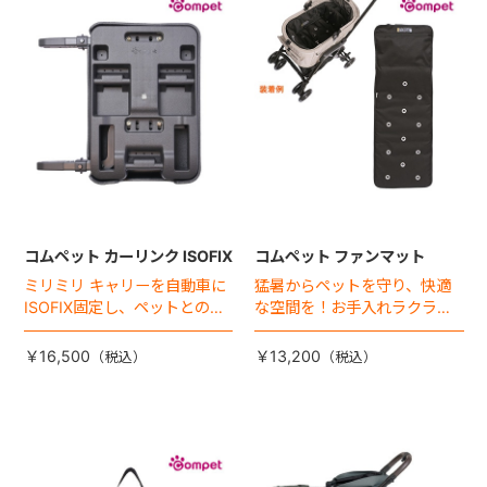
+
+
コムペット カーリンク ISOFIX
コムペット ファンマット
ミリミリ キャリーを自動車に
猛暑からペットを守り、快適
ISOFIX固定し、ペットとの車
な空間を！お手入れラクラク
移動をカンタン・快適に！
な「ファンマット」が登場！
￥16,500
￥13,200