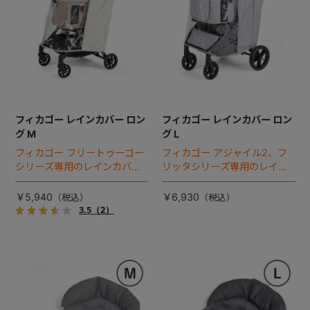
フィカゴー レインカバー ロン
フィカゴー レインカバー ロン
グ M
グ L
フィカゴー フリートゥーゴー
フィカゴー アジャイル2、フ
シリーズ専用のレインカバ
リッタシリーズ専用のレイン
ー。雨の日のお出かけも安
カバー。雨の日のお出かけも
心。
安心。
￥5,940
￥6,930
3.5
（2）