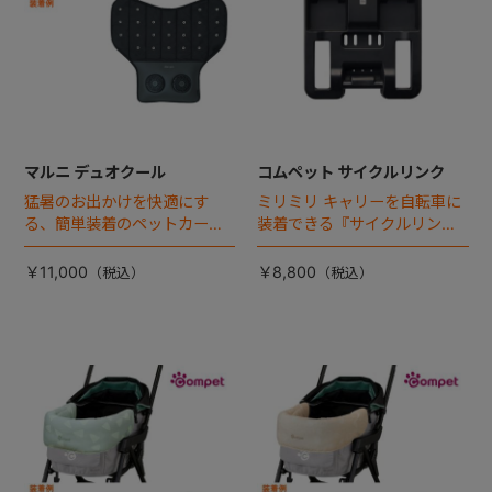
マルニ デュオクール
コムペット サイクルリンク
猛暑のお出かけを快適にす
ミリミリ キャリーを自転車に
る、簡単装着のペットカート
装着できる『サイクルリン
専用ダブル送風ファンが登
ク』が登場！
場。
￥11,000
￥8,800