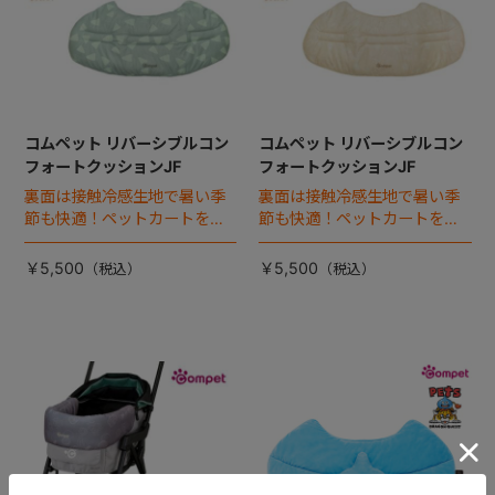
コムペット リバーシブルコン
コムペット リバーシブルコン
フォートクッションJF
フォートクッションJF
裏面は接触冷感生地で暑い季
裏面は接触冷感生地で暑い季
節も快適！ペットカートをお
節も快適！ペットカートをお
しゃれに・かわいく・かっこ
しゃれに・かわいく・かっこ
よく！
よく！
￥5,500
￥5,500