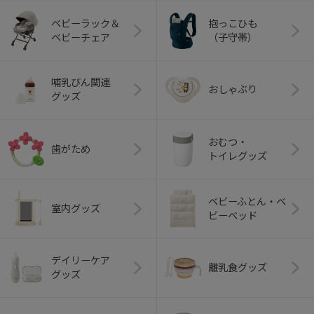
ベビーラック＆
抱っこひも
ベビーチェア
（子守帯）
哺乳びん関連
おしゃぶり
グッズ
おむつ・
歯がため
トイレグッズ
ベビーふとん・ベ
室内グッズ
ビーベッド
デイリーケア
離乳食グッズ
グッズ