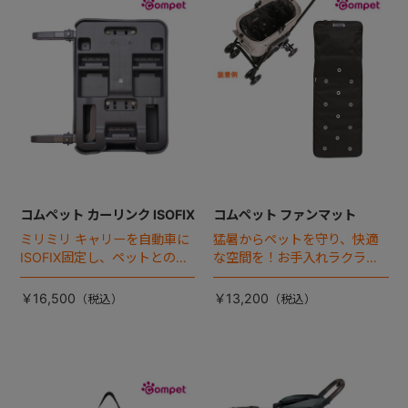
+
+
コムペット カーリンク ISOFIX
コムペット ファンマット
ミリミリ キャリーを自動車に
猛暑からペットを守り、快適
ISOFIX固定し、ペットとの車
な空間を！お手入れラクラク
移動をカンタン・快適に！
な「ファンマット」が登場！
￥16,500
￥13,200