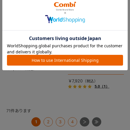
コムペット リバーシブルコン
DRAGON QUEST PETs コン
フォートクッションJF
フォートクッション スライム
【コムペット ペットカート
裏面は接触冷感生地で暑い季
用】
節も快適！ペットカートをお
しゃれに・かわいく・かっこ
愛車の目印に！ふわふわ生地
よく！
のスライムのかたちをした、
￥5,500
あごのせクッション。
￥7,920
5.0
（1）
71
件あります
1
2
3
4