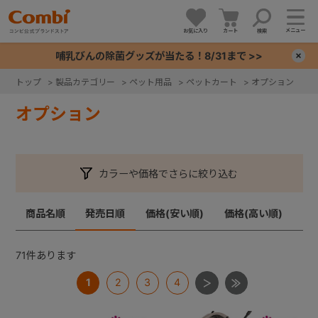
メニュー
お気に入り
カート
検索
哺乳びんの除菌グッズが当たる！8/31まで >>
×
トップ
>
製品カテゴリー
>
ペット用品
>
ペットカート
>
オプション
+
オプション
+
カラーや価格でさらに絞り込む
+
商品名順
発売日順
価格(安い順)
価格(高い順)
+
71
件あります
1
2
3
4