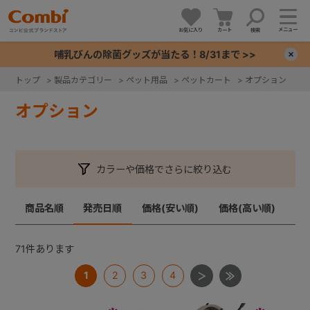
メニュー
お気に入り
カート
検索
哺乳びんの除菌グッズが当たる！8/31まで >>
×
トップ
>
製品カテゴリー
>
ペット用品
>
ペットカート
>
オプション
+
オプション
+
カラーや価格でさらに絞り込む
+
商品名順
発売日順
価格(安い順)
価格(高い順)
+
71
件あります
1
2
3
4