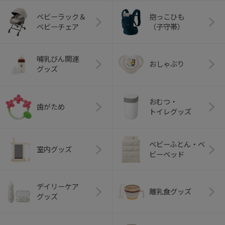
ベビーラック＆
抱っこひも
ベビーチェア
（子守帯）
哺乳びん関連
おしゃぶり
グッズ
おむつ・
歯がため
トイレグッズ
ベビーふとん・ベ
室内グッズ
ビーベッド
デイリーケア
離乳食グッズ
グッズ