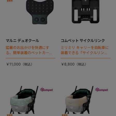
マルニ デュオクール
コムペット サイクルリンク
猛暑のお出かけを快適にす
ミリミリ キャリーを自転車に
る、簡単装着のペットカート
装着できる『サイクルリン
専用ダブル送風ファンが登
ク』が登場！
場。
￥11,000
￥8,800