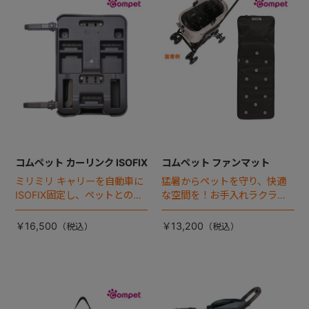
+
+
コムペット カーリンク ISOFIX
コムペット ファンマット
ミリミリ キャリーを自動車に
猛暑からペットを守り、快適
ISOFIX固定し、ペットとの車
な空間を！お手入れラクラク
移動をカンタン・快適に！
な「ファンマット」が登場！
￥16,500
￥13,200