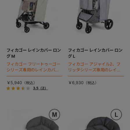
フィカゴー レインカバー ロン
フィカゴー レインカバー ロン
グ M
グ L
フィカゴー フリートゥーゴー
フィカゴー アジャイル2、フ
シリーズ専用のレインカバ
リッタシリーズ専用のレイン
ー。雨の日のお出かけも安
カバー。雨の日のお出かけも
心。
安心。
￥5,940
￥6,930
3.5
（2）