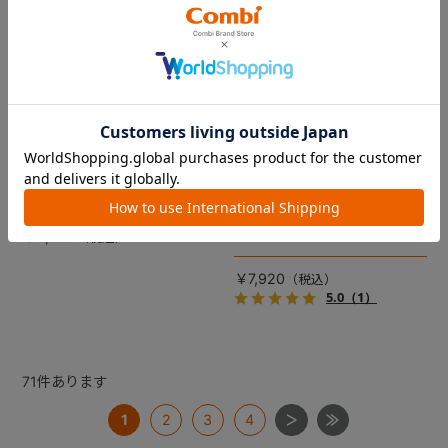
コムペット リバーシブルコン
DRAGON QUEST PETs コン
フォートクッションJF
フォートクッション スライム
【コムペット ペットカート
裏面は接触冷感生地で暑い季
用】
節も快適！ペットカートをお
しゃれに・かわいく・かっこ
愛車の目印に！ふわふわ生地
よく！
のスライムのかたちをした、
￥5,500
あごのせクッション。
￥7,920
5.0
（1）
71
件あります
1
2
3
4