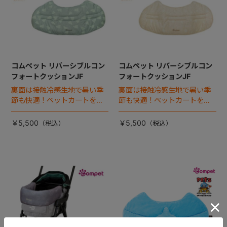
コムペット リバーシブルコン
コムペット リバーシブルコン
フォートクッションJF
フォートクッションJF
裏面は接触冷感生地で暑い季
裏面は接触冷感生地で暑い季
節も快適！ペットカートをお
節も快適！ペットカートをお
しゃれに・かわいく・かっこ
しゃれに・かわいく・かっこ
よく！
よく！
￥5,500
￥5,500