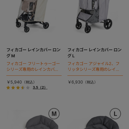
フィカゴー レインカバー ロン
フィカゴー レインカバー ロン
グ M
グ L
フィカゴー フリートゥーゴー
フィカゴー アジャイル2、フ
シリーズ専用のレインカバ
リッタシリーズ専用のレイン
ー。雨の日のお出かけも安
カバー。雨の日のお出かけも
心。
安心。
￥5,940
￥6,930
3.5
（2）