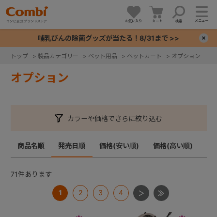
メニュー
お気に入り
カート
検索
哺乳びんの除菌グッズが当たる！8/31まで >>
×
トップ
>
製品カテゴリー
>
ペット用品
>
ペットカート
>
オプション
+
オプション
+
カラーや価格でさらに絞り込む
+
商品名順
発売日順
価格(安い順)
価格(高い順)
+
71
件あります
1
2
3
4