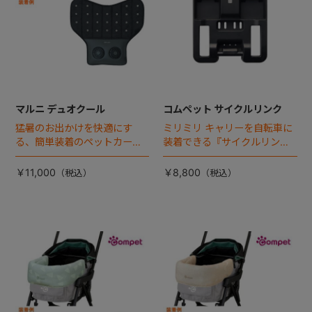
マルニ デュオクール
コムペット サイクルリンク
猛暑のお出かけを快適にす
ミリミリ キャリーを自転車に
る、簡単装着のペットカート
装着できる『サイクルリン
専用ダブル送風ファンが登
ク』が登場！
場。
￥11,000
￥8,800