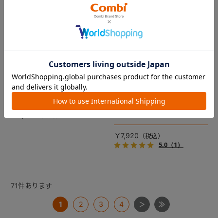
コムペット リバーシブルコン
DRAGON QUEST PETs コン
フォートクッションJF
フォートクッション スライム
【コムペット ペットカート
裏面は接触冷感生地で暑い季
用】
節も快適！ペットカートをお
しゃれに・かわいく・かっこ
愛車の目印に！ふわふわ生地
よく！
のスライムのかたちをした、
￥5,500
あごのせクッション。
￥7,920
5.0
（1）
71
件あります
1
2
3
4