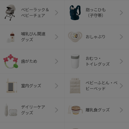
ベビーラック＆
抱っこひも
ベビーチェア
（子守帯）
哺乳びん関連
おしゃぶり
グッズ
おむつ・
歯がため
トイレグッズ
ベビーふとん・ベ
室内グッズ
ビーベッド
デイリーケア
離乳食グッズ
グッズ