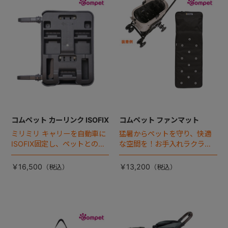
+
+
コムペット カーリンク ISOFIX
コムペット ファンマット
ミリミリ キャリーを自動車に
猛暑からペットを守り、快適
ISOFIX固定し、ペットとの車
な空間を！お手入れラクラク
移動をカンタン・快適に！
な「ファンマット」が登場！
￥16,500
￥13,200