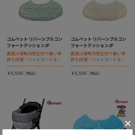
コムペット リバーシブルコン
コムペット リバーシブルコン
フォートクッションJF
フォートクッションJF
裏面は接触冷感生地で暑い季
裏面は接触冷感生地で暑い季
節も快適！ペットカートをお
節も快適！ペットカートをお
しゃれに・かわいく・かっこ
しゃれに・かわいく・かっこ
よく！
よく！
￥5,500
￥5,500