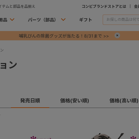
イテムと部品を品揃え
コンビブランドストアとは
会
用品
パーツ（部品）
ギフト
哺乳びんの除菌グッズが当たる！8/31まで >>
×
ン
ョン
発売日順
価格(安い順)
価格(高い順)
す