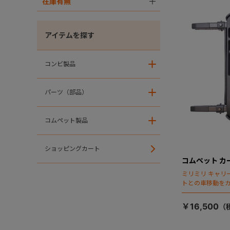
在庫有無
＋
アイテムを探す
コンビ製品
＋
パーツ（部品）
＋
コムペット製品
＋
ショッピングカート
コムペット カー
ミリミリ キャリー
トとの車移動を
￥16,500