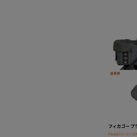
フィカゴー プ
FikaGOシリ