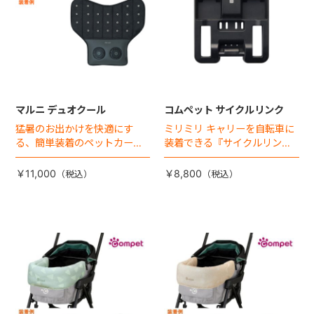
マルニ デュオクール
コムペット サイクルリンク
猛暑のお出かけを快適にす
ミリミリ キャリーを自転車に
る、簡単装着のペットカート
装着できる『サイクルリン
専用ダブル送風ファンが登
ク』が登場！
場。
￥11,000
￥8,800