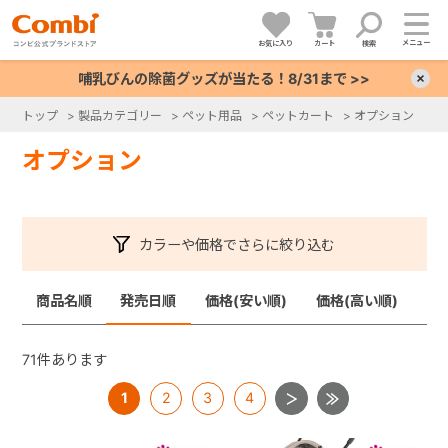
メニュー
お気に入り
カート
検索
哺乳びんの除菌グッズが当たる！8/31まで >>
×
トップ
>
製品カテゴリー
>
ペット用品
>
ペットカート
>
オプション
+
オプション
+
カラーや価格でさらに絞り込む
+
商品名順
発売日順
価格(安い順)
価格(高い順)
+
71
件あります
1
2
3
4