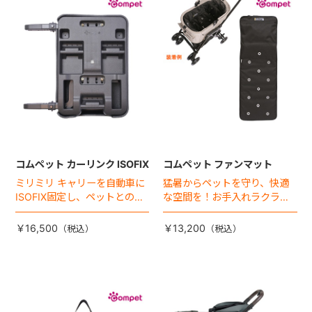
+
+
コムペット カーリンク ISOFIX
コムペット ファンマット
ミリミリ キャリーを自動車に
猛暑からペットを守り、快適
ISOFIX固定し、ペットとの車
な空間を！お手入れラクラク
移動をカンタン・快適に！
な「ファンマット」が登場！
￥16,500
￥13,200