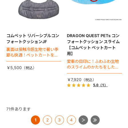
コムペット リバーシブルコン
DRAGON QUEST PETs コン
フォートクッションJF
フォートクッション スライム
【コムペット ペットカート
裏面は接触冷感生地で暑い季
用】
節も快適！ペットカートをお
しゃれに・かわいく・かっこ
愛車の目印に！ふわふわ生地
よく！
のスライムのかたちをした、
￥5,500
あごのせクッション。
￥7,920
5.0
（1）
71
件あります
1
2
3
4