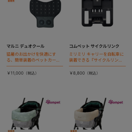
マルニ デュオクール
コムペット サイクルリンク
猛暑のお出かけを快適にす
ミリミリ キャリーを自転車に
る、簡単装着のペットカート
装着できる『サイクルリン
専用ダブル送風ファンが登
ク』が登場！
場。
￥11,000
￥8,800