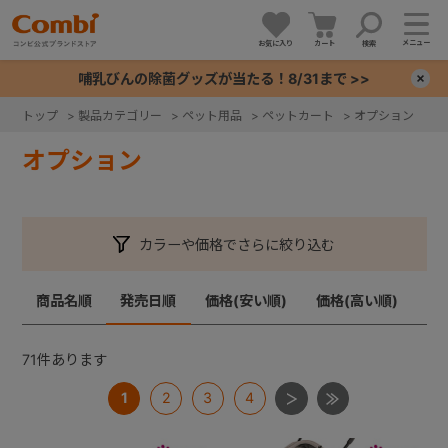
メニュー
お気に入り
カート
検索
哺乳びんの除菌グッズが当たる！8/31まで >>
×
トップ
>
製品カテゴリー
>
ペット用品
>
ペットカート
>
オプション
+
オプション
+
カラーや価格でさらに絞り込む
+
商品名順
発売日順
価格(安い順)
価格(高い順)
+
71
件あります
1
2
3
4