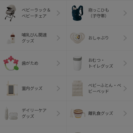
ベビーラック＆
抱っこひも
ベビーチェア
（子守帯）
哺乳びん関連
おしゃぶり
グッズ
おむつ・
歯がため
トイレグッズ
ベビーふとん・ベ
室内グッズ
ビーベッド
デイリーケア
離乳食グッズ
グッズ