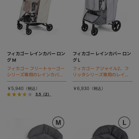
フィカゴー レインカバー ロン
フィカゴー レインカバー ロン
グ M
グ L
フィカゴー フリートゥーゴー
フィカゴー アジャイル2、フ
シリーズ専用のレインカバ
リッタシリーズ専用のレイン
ー。雨の日のお出かけも安
カバー。雨の日のお出かけも
心。
安心。
￥5,940
￥6,930
3.5
（2）