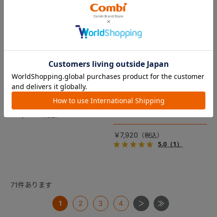
コムペット リバーシブルコン
DRAGON QUEST PETs コン
フォートクッションJF
フォートクッション スライム
【コムペット ペットカート
裏面は接触冷感生地で暑い季
用】
節も快適！ペットカートをお
しゃれに・かわいく・かっこ
愛車の目印に！ふわふわ生地
よく！
のスライムのかたちをした、
￥5,500
あごのせクッション。
￥7,920
5.0
（1）
71
件あります
1
2
3
4