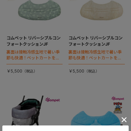
コムペット リバーシブルコン
コムペット リバーシブルコン
フォートクッションJF
フォートクッションJF
裏面は接触冷感生地で暑い季
裏面は接触冷感生地で暑い季
節も快適！ペットカートをお
節も快適！ペットカートをお
しゃれに・かわいく・かっこ
しゃれに・かわいく・かっこ
よく！
よく！
￥5,500
￥5,500