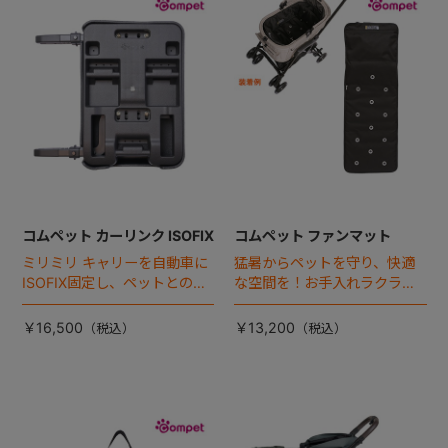
+
+
コムペット カーリンク ISOFIX
コムペット ファンマット
ミリミリ キャリーを自動車に
猛暑からペットを守り、快適
ISOFIX固定し、ペットとの車
な空間を！お手入れラクラク
移動をカンタン・快適に！
な「ファンマット」が登場！
￥16,500
￥13,200