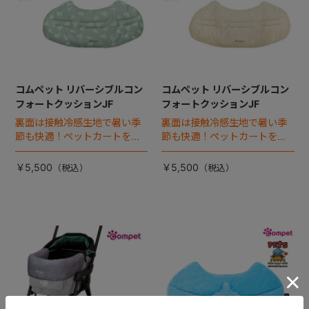
コムペット リバーシブルコン
コムペット リバーシブルコン
フォートクッションJF
フォートクッションJF
裏面は接触冷感生地で暑い季
裏面は接触冷感生地で暑い季
節も快適！ペットカートをお
節も快適！ペットカートをお
しゃれに・かわいく・かっこ
しゃれに・かわいく・かっこ
よく！
よく！
￥5,500
￥5,500