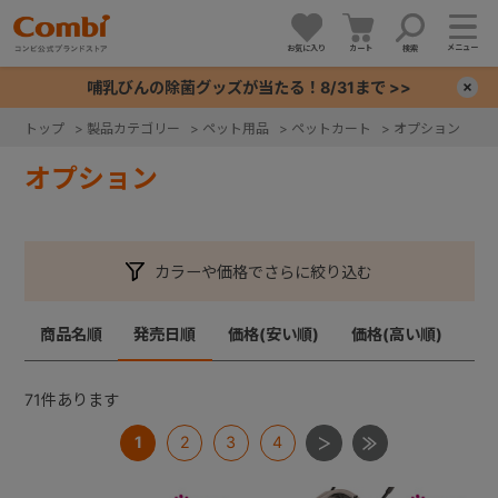
メニュー
お気に入り
カート
検索
哺乳びんの除菌グッズが当たる！8/31まで >>
×
トップ
>
製品カテゴリー
>
ペット用品
>
ペットカート
>
オプション
+
オプション
+
カラーや価格でさらに絞り込む
+
商品名順
発売日順
価格(安い順)
価格(高い順)
+
71
件あります
1
2
3
4