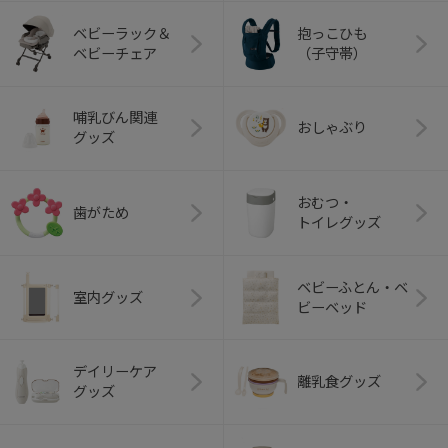
ベビーラック＆
抱っこひも
ベビーチェア
（子守帯）
哺乳びん関連
おしゃぶり
グッズ
おむつ・
歯がため
トイレグッズ
ベビーふとん・ベ
室内グッズ
ビーベッド
デイリーケア
離乳食グッズ
グッズ