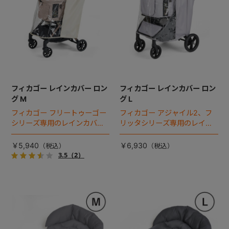
フィカゴー レインカバー ロン
フィカゴー レインカバー ロン
グ M
グ L
フィカゴー フリートゥーゴー
フィカゴー アジャイル2、フ
シリーズ専用のレインカバ
リッタシリーズ専用のレイン
ー。雨の日のお出かけも安
カバー。雨の日のお出かけも
心。
安心。
￥5,940
￥6,930
3.5
（2）