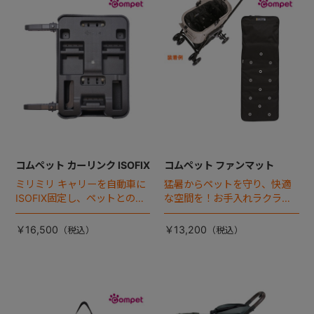
+
+
コムペット カーリンク ISOFIX
コムペット ファンマット
ミリミリ キャリーを自動車に
猛暑からペットを守り、快適
ISOFIX固定し、ペットとの車
な空間を！お手入れラクラク
移動をカンタン・快適に！
な「ファンマット」が登場！
￥16,500
￥13,200