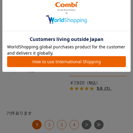
コムペット リバーシブルコン
DRAGON QUEST PETs コン
フォートクッションJF
フォートクッション スライム
【コムペット ペットカート
裏面は接触冷感生地で暑い季
用】
節も快適！ペットカートをお
しゃれに・かわいく・かっこ
愛車の目印に！ふわふわ生地
よく！
のスライムのかたちをした、
￥5,500
あごのせクッション。
￥7,920
5.0
（1）
71
件あります
1
2
3
4