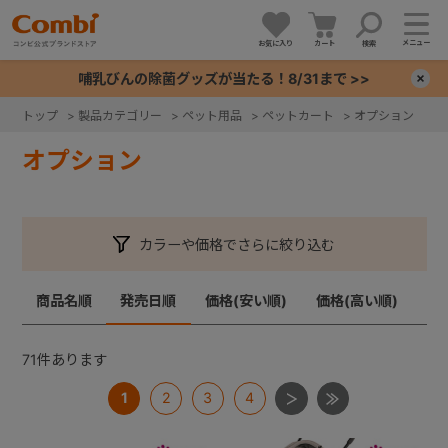
メニュー
お気に入り
カート
検索
哺乳びんの除菌グッズが当たる！8/31まで >>
×
トップ
>
製品カテゴリー
>
ペット用品
>
ペットカート
>
オプション
+
オプション
+
カラーや価格でさらに絞り込む
+
商品名順
発売日順
価格(安い順)
価格(高い順)
+
71
件あります
1
2
3
4