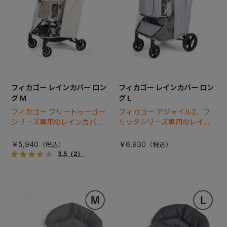
フィカゴー レインカバー ロン
フィカゴー レインカバー ロン
グ M
グ L
フィカゴー フリートゥーゴー
フィカゴー アジャイル2、フ
シリーズ専用のレインカバ
リッタシリーズ専用のレイン
ー。雨の日のお出かけも安
カバー。雨の日のお出かけも
心。
安心。
￥5,940
￥6,930
3.5
（2）