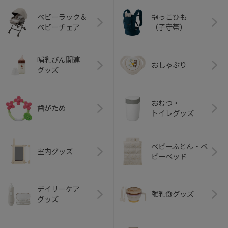
ベビーラック＆
抱っこひも
ベビーチェア
（子守帯）
哺乳びん関連
おしゃぶり
グッズ
おむつ・
歯がため
トイレグッズ
ベビーふとん・ベ
室内グッズ
ビーベッド
デイリーケア
離乳食グッズ
グッズ