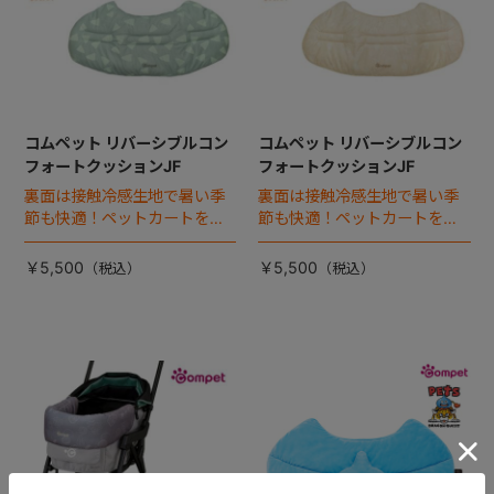
コムペット リバーシブルコン
コムペット リバーシブルコン
フォートクッションJF
フォートクッションJF
裏面は接触冷感生地で暑い季
裏面は接触冷感生地で暑い季
節も快適！ペットカートをお
節も快適！ペットカートをお
しゃれに・かわいく・かっこ
しゃれに・かわいく・かっこ
よく！
よく！
￥5,500
￥5,500