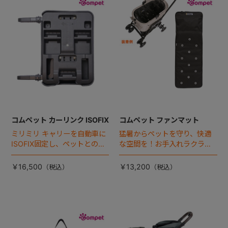
+
+
コムペット カーリンク ISOFIX
コムペット ファンマット
ミリミリ キャリーを自動車に
猛暑からペットを守り、快適
ISOFIX固定し、ペットとの車
な空間を！お手入れラクラク
移動をカンタン・快適に！
な「ファンマット」が登場！
￥16,500
￥13,200