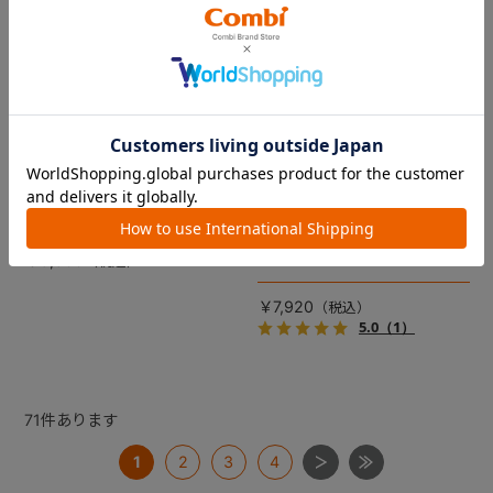
コムペット リバーシブルコン
DRAGON QUEST PETs コン
フォートクッションJF
フォートクッション スライム
【コムペット ペットカート
裏面は接触冷感生地で暑い季
用】
節も快適！ペットカートをお
しゃれに・かわいく・かっこ
愛車の目印に！ふわふわ生地
よく！
のスライムのかたちをした、
￥5,500
あごのせクッション。
￥7,920
5.0
（1）
71
件あります
1
2
3
4