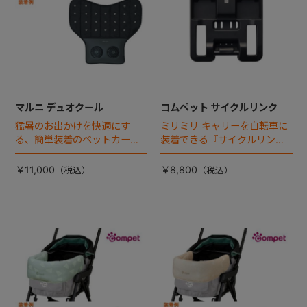
マルニ デュオクール
コムペット サイクルリンク
猛暑のお出かけを快適にす
ミリミリ キャリーを自転車に
る、簡単装着のペットカート
装着できる『サイクルリン
専用ダブル送風ファンが登
ク』が登場！
場。
￥11,000
￥8,800