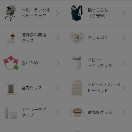
ベビーラック＆
抱っこひも
ベビーチェア
（子守帯）
哺乳びん関連
おしゃぶり
グッズ
おむつ・
歯がため
トイレグッズ
ベビーふとん・ベ
室内グッズ
ビーベッド
デイリーケア
離乳食グッズ
グッズ