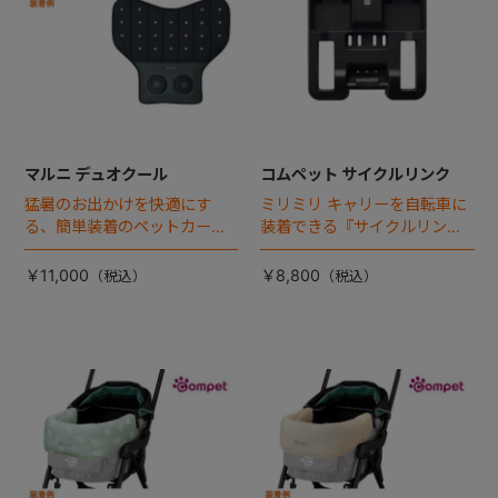
マルニ デュオクール
コムペット サイクルリンク
猛暑のお出かけを快適にす
ミリミリ キャリーを自転車に
る、簡単装着のペットカート
装着できる『サイクルリン
専用ダブル送風ファンが登
ク』が登場！
場。
￥11,000
￥8,800