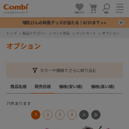
メニュー
お気に入り
カート
検索
哺乳びんの除菌グッズが当たる！8/31まで >>
×
トップ
>
製品カテゴリー
>
ペット用品
>
ペットカート
>
オプション
+
オプション
+
カラーや価格でさらに絞り込む
+
商品名順
発売日順
価格(安い順)
価格(高い順)
+
71
件あります
1
2
3
4