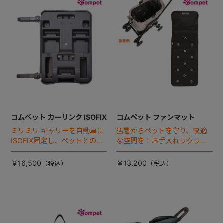
+
+
コムペット カーリンク ISOFIX
コムペット ファンマット
ミリミリ キャリーを自動車に
猛暑からペットを守り、快適
ISOFIX固定し、ペットとの車
な空間を！お手入れラクラク
移動をカンタン・快適に！
な「ファンマット」が登場！
￥16,500
￥13,200