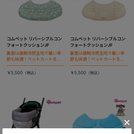
コムペット リバーシブルコン
コムペット リバーシブルコン
フォートクッションJF
フォートクッションJF
裏面は接触冷感生地で暑い季
裏面は接触冷感生地で暑い季
節も快適！ペットカートをお
節も快適！ペットカートをお
しゃれに・かわいく・かっこ
しゃれに・かわいく・かっこ
よく！
よく！
￥5,500
￥5,500