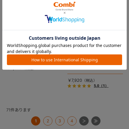
コムペット リバーシブルコン
DRAGON QUEST PETs コン
フォートクッションJF
フォートクッション スライム
【コムペット ペットカート
裏面は接触冷感生地で暑い季
用】
節も快適！ペットカートをお
しゃれに・かわいく・かっこ
愛車の目印に！ふわふわ生地
よく！
のスライムのかたちをした、
￥5,500
あごのせクッション。
￥7,920
5.0
（1）
71
件あります
1
2
3
4