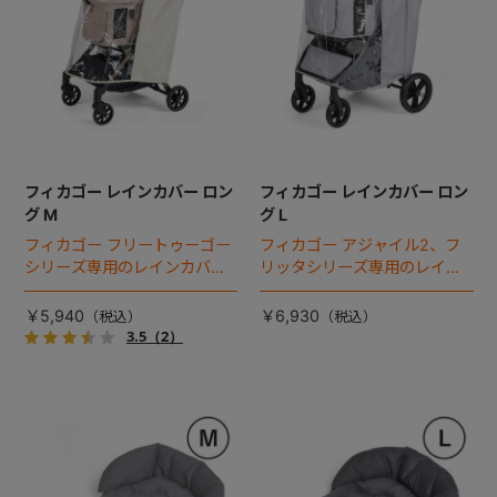
フィカゴー レインカバー ロン
フィカゴー レインカバー ロン
グ M
グ L
フィカゴー フリートゥーゴー
フィカゴー アジャイル2、フ
シリーズ専用のレインカバ
リッタシリーズ専用のレイン
ー。雨の日のお出かけも安
カバー。雨の日のお出かけも
心。
安心。
￥5,940
￥6,930
3.5
（2）