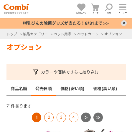
メニュー
お気に入り
カート
検索
哺乳びんの除菌グッズが当たる！8/31まで >>
×
トップ
>
製品カテゴリー
>
ペット用品
>
ペットカート
>
オプション
+
オプション
+
カラーや価格でさらに絞り込む
+
商品名順
発売日順
価格(安い順)
価格(高い順)
+
71
件あります
1
2
3
4