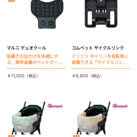
マルニ デュオクール
コムペット サイクルリンク
猛暑のお出かけを快適にす
ミリミリ キャリーを自転車に
る、簡単装着のペットカート
装着できる『サイクルリン
専用ダブル送風ファンが登
ク』が登場！
場。
￥11,000
￥8,800