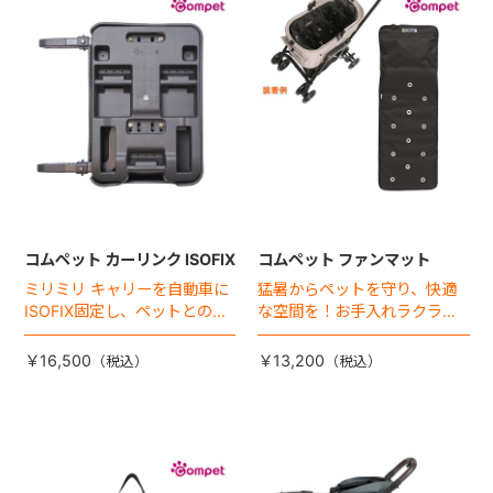
+
+
コムペット カーリンク ISOFIX
コムペット ファンマット
ミリミリ キャリーを自動車に
猛暑からペットを守り、快適
ISOFIX固定し、ペットとの車
な空間を！お手入れラクラク
移動をカンタン・快適に！
な「ファンマット」が登場！
￥16,500
￥13,200