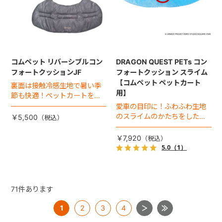
コムペット リバーシブルコン
DRAGON QUEST PETs コン
フォートクッションJF
フォートクッション スライム
【コムペット ペットカート
裏面は接触冷感生地で暑い季
用】
節も快適！ペットカートをお
しゃれに・かわいく・かっこ
愛車の目印に！ふわふわ生地
よく！
のスライムのかたちをした、
￥5,500
あごのせクッション。
￥7,920
5.0
（1）
71
件あります
1
2
3
4