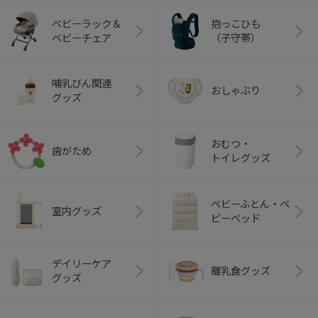
ベビーラック＆
抱っこひも
ベビーチェア
（子守帯）
哺乳びん関連
おしゃぶり
グッズ
おむつ・
歯がため
トイレグッズ
ベビーふとん・ベ
室内グッズ
ビーベッド
デイリーケア
離乳食グッズ
グッズ