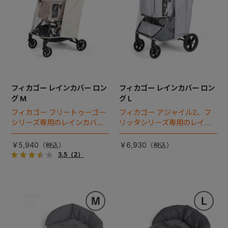
フィカゴー レインカバー ロン
フィカゴー レインカバー ロン
グ M
グ L
フィカゴー フリートゥーゴー
フィカゴー アジャイル2、フ
シリーズ専用のレインカバ
リッタシリーズ専用のレイン
ー。雨の日のお出かけも安
カバー。雨の日のお出かけも
心。
安心。
￥5,940
￥6,930
3.5
（2）