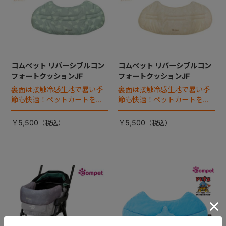
コムペット リバーシブルコン
コムペット リバーシブルコン
フォートクッションJF
フォートクッションJF
裏面は接触冷感生地で暑い季
裏面は接触冷感生地で暑い季
節も快適！ペットカートをお
節も快適！ペットカートをお
しゃれに・かわいく・かっこ
しゃれに・かわいく・かっこ
よく！
よく！
￥5,500
￥5,500