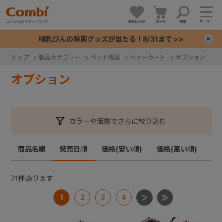
メニュー
お気に入り
カート
検索
哺乳びんの除菌グッズが当たる！8/31まで >>
×
トップ
>
製品カテゴリー
>
ペット用品
>
ペットカート
>
オプション
+
オプション
+
カラーや価格でさらに絞り込む
+
商品名順
発売日順
価格(安い順)
価格(高い順)
+
71
件あります
1
2
3
4