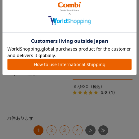
コムペット リバーシブルコン
DRAGON QUEST PETs コン
フォートクッションJF
フォートクッション スライム
【コムペット ペットカート
裏面は接触冷感生地で暑い季
用】
節も快適！ペットカートをお
しゃれに・かわいく・かっこ
愛車の目印に！ふわふわ生地
よく！
のスライムのかたちをした、
￥5,500
あごのせクッション。
￥7,920
5.0
（1）
71
件あります
1
2
3
4