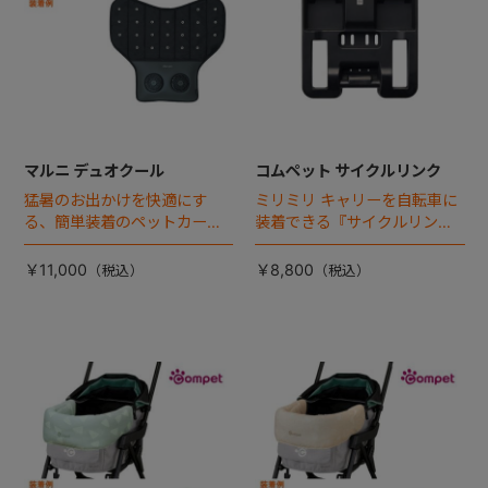
マルニ デュオクール
コムペット サイクルリンク
猛暑のお出かけを快適にす
ミリミリ キャリーを自転車に
る、簡単装着のペットカート
装着できる『サイクルリン
専用ダブル送風ファンが登
ク』が登場！
場。
￥11,000
￥8,800