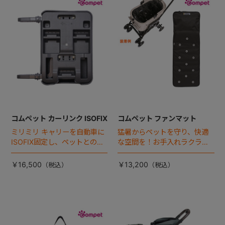
+
+
コムペット カーリンク ISOFIX
コムペット ファンマット
ミリミリ キャリーを自動車に
猛暑からペットを守り、快適
ISOFIX固定し、ペットとの車
な空間を！お手入れラクラク
移動をカンタン・快適に！
な「ファンマット」が登場！
￥16,500
￥13,200