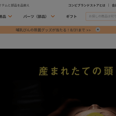
イテムと部品を品揃え
コンビブランドストアとは
会
用品
パーツ（部品）
ギフト
哺乳びんの除菌グッズが当たる！8/31まで >>
×