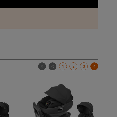
最初
前
1
2
3
4