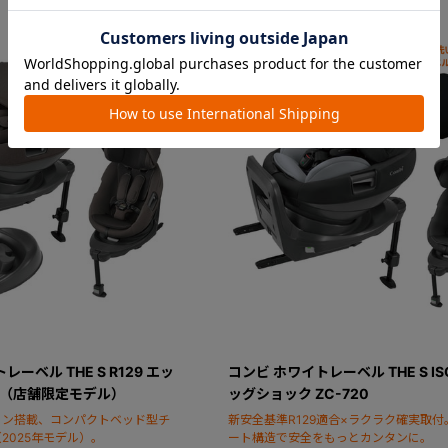
ーベル THE S R129 エッ
コンビ ホワイトレーベル THE S ISO
G（店舗限定モデル）
ッグショック ZC-720
ョン搭載、コンパクトベッド型チ
新安全基準R129適合×ラクラク確実取付
2025年モデル）。
ート構造で安全をもっとカンタンに。