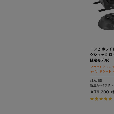
コンビ ホワイトレ
グショック ロ
限定モデル）
フラットクッシ
ャイルドシート（
対象月齢
新生児～4才頃（身
￥79,200