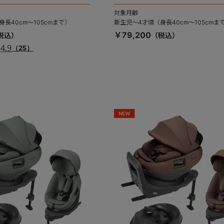
対象月齢
長40cm～105cmまで）
新生児～4才頃（身長40cm～105cmま
￥79,200
4.9
（25）