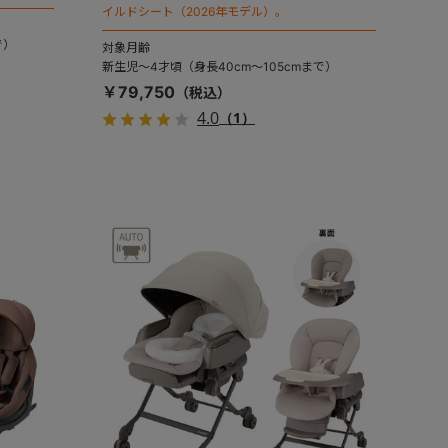
イルドシート（2026年モデル）。
で）
対象月齢
新生児～4才頃（身長40cm～105cmまで）
￥79,750
4.0
（1）