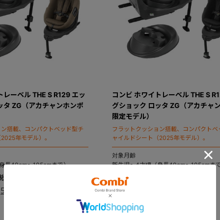
ーベル THE S R129 エッ
コンビ ホワイトレーベル THE S R1
ッタ ZG（アカチャンホンポ
グショック ロッタ ZG（アカチャ
限定モデル）
ョン搭載、コンパクトベッド型チ
フラットクッション搭載、コンパクトベ
2025年モデル）。
ャイルドシート（2025年モデル）。
対象月齢
長40cm～105cmまで）
新生児～4才頃（身長40cm～105cmま
￥79,200
5.0
5.0
（1）
（1）