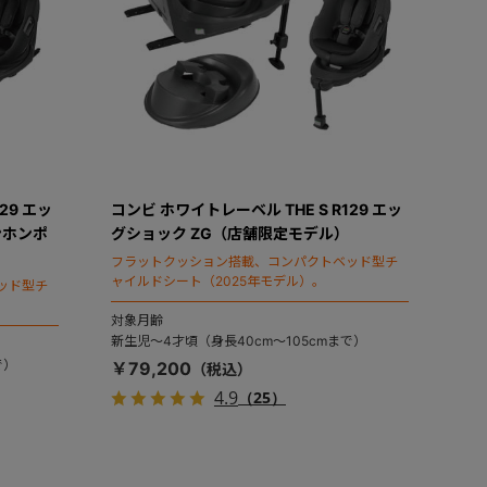
29 エッ
コンビ ホワイトレーベル THE S R129 エッ
ンホンポ
グショック ZG（店舗限定モデル）
フラットクッション搭載、コンパクトベッド型チ
ャイルドシート（2025年モデル）。
ッド型チ
対象月齢
新生児～4才頃（身長40cm～105cmまで）
で）
￥79,200
4.9
（25）