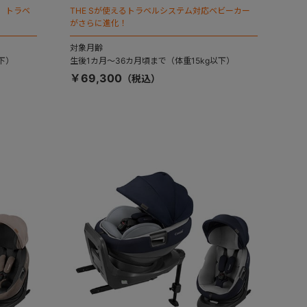
。トラベ
THE Sが使えるトラベルシステム対応ベビーカー
がさらに進化！
対象月齢
下）
生後1カ月～36カ月頃まで（体重15kg以下）
￥69,300