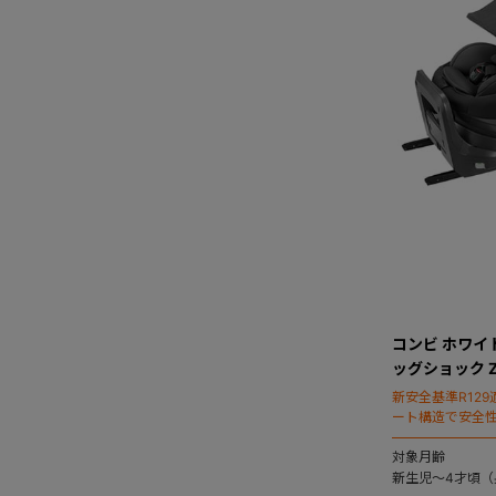
コンビ ホワイトレ
ッグショック Z
新安全基準R12
ート構造で安全
「THE S（ザ
対象月齢
新生児～4才頃（身