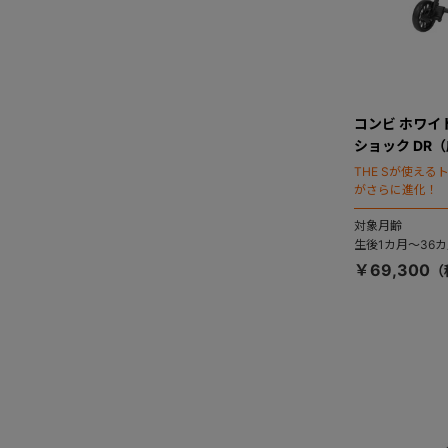
コンビ ホワイト
ショック DR
THE Sが使え
がさらに進化！
対象月齢
生後1カ月～36カ
￥69,300