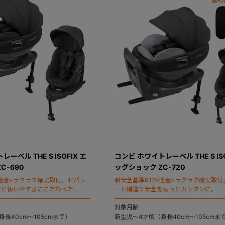
ーベル THE S ISOFIX エ
コンビ ホワイトレーベル THE S ISO
C-690
ッグショック ZC-720
9適合×ラクラク確実取付。セパレ
新安全基準R129適合×ラクラク確実取付
性と使いやすさにこだわった
ート構造で安全をもっとカンタンに。
・エス）」のスタンダードモデル。
対象月齢
長40cm～105cmまで）
新生児～4才頃（身長40cm～105cmま