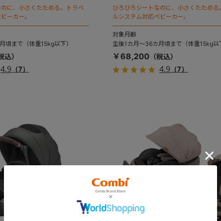
なのに、小さくたためる。トラベ
ひろびろシートなのに、小さくたためる
ベビーカー。
ルシステム対応ベビーカー。
対象月齢
月頃まで（体重15kg以下）
生後1カ月～36カ月頃まで（体重15kg以
￥68,200
4.9
4.9
（7）
（7）