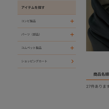
アイテムを探す
コンビ製品
＋
パーツ（部品）
＋
コムペット製品
＋
ショッピングカート
商品名順
27
件ありま