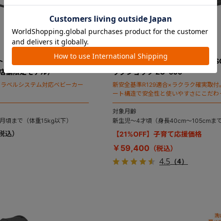
レーベル THE S Go エッグ
コンビ ホワイトレーベル THE S ISO
（店舗限定モデル）
ッグショック ZC-690
るトラベルシステム対応ベビーカー
新安全基準R129適合×ラクラク確実取付
ート構造で安全性と使いやすさにこだわ
「THE S（ザ・エス）」のスタンダード
対象月齢
月頃まで（体重15kg以下）
新生児～4才頃（身長40cm～105cmま
【21%OFF】子育て応援価格
￥59,400
4.5
（4）