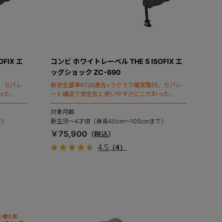
FIX エ
コンビ ホワイトレーベル THE S ISOFIX エ
ッグショック ZC-690
。セパレ
新安全基準R129適合×ラクラク確実取付。セパレ
った
ート構造で安全性と使いやすさにこだわった
モデル。
「THE S（ザ・エス）」のスタンダードモデル。
対象月齢
で）
新生児～4才頃（身長40cm～105cmまで）
￥75,900
4.5
（4）