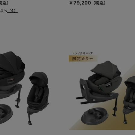
￥79,200
4.5
（4）