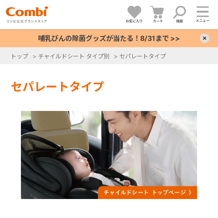
メニュー
お気に入り
カート
検索
哺乳びんの除菌グッズが当たる！8/31まで >>
×
トップ
>
チャイルドシート タイプ別
>
セパレートタイプ
+
セパレートタイプ
+
+
+