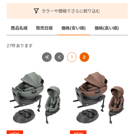
カラーや価格でさらに絞り込む
+
商品名順
発売日順
価格(安い順)
価格(高い順)
+
27
件あります
1
2