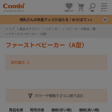
メニュー
お気に入り
カート
検索
哺乳びんの除菌グッズが当たる！8/31まで >>
×
トップ
>
製品カテゴリー
>
ベビーカー
>
ベビーカーの商品一覧
>
ファーストベビーカー（A型）
+
ファーストベビーカー（A型）
+
両対面式
+
+
カラーや価格でさらに絞り込む
商品名順
発売日順
価格(安い順)
価格(高い順)