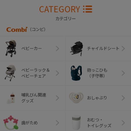
CATEGORY
カテゴリー
（コンビ）
ベビーカー
チャイルドシート
ベビーラック＆
抱っこひも
ベビーチェア
（子守帯）
哺乳びん関連
おしゃぶり
グッズ
おむつ・
歯がため
トイレグッズ