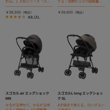
わる。』人気シリーズ「スゴ
てる！収納たっぷり超軽量ベ
カル」の超軽量モデル。
ビーカー。
￥38,500
￥39,600
4.0
（1）
スゴカル air エッグショック
スゴカルL long エッグショッ
MN
ク SL
かるがる押せて、かるがる持
4才頃まで使える、ロングユー
てる！収納たっぷり超軽量ベ
スモデル。