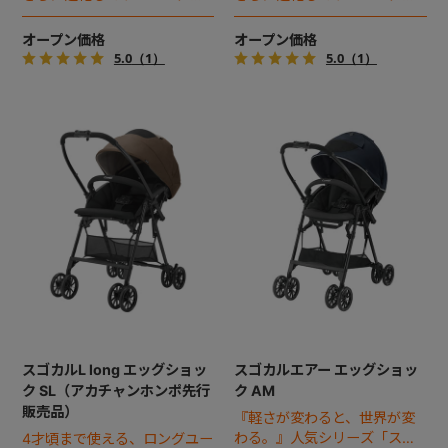
ル！
ル！
オープン価格
オープン価格
5.0
（1）
5.0
（1）
スゴカルL long エッグショッ
スゴカルエアー エッグショッ
ク SL（アカチャンホンポ先行
ク AM
販売品）
『軽さが変わると、世界が変
わる。』人気シリーズ「スゴ
4才頃まで使える、ロングユー