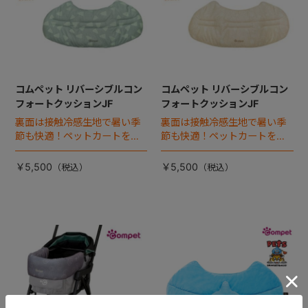
コムペット リバーシブルコン
コムペット リバーシブルコン
フォートクッションJF
フォートクッションJF
裏面は接触冷感生地で暑い季
裏面は接触冷感生地で暑い季
節も快適！ペットカートをお
節も快適！ペットカートをお
しゃれに・かわいく・かっこ
しゃれに・かわいく・かっこ
よく！
よく！
￥5,500
￥5,500