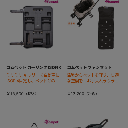
+
+
コムペット カーリンク ISOFIX
コムペット ファンマット
ミリミリ キャリーを自動車に
猛暑からペットを守り、快適
ISOFIX固定し、ペットとの車
な空間を！お手入れラクラク
移動をカンタン・快適に！
な「ファンマット」が登場！
￥16,500
￥13,200