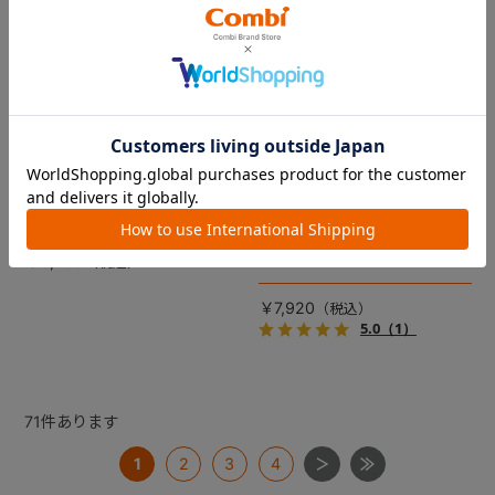
コムペット リバーシブルコン
DRAGON QUEST PETs コン
フォートクッションJF
フォートクッション スライム
【コムペット ペットカート
裏面は接触冷感生地で暑い季
用】
節も快適！ペットカートをお
しゃれに・かわいく・かっこ
愛車の目印に！ふわふわ生地
よく！
のスライムのかたちをした、
￥5,500
あごのせクッション。
￥7,920
5.0
（1）
71
件あります
1
2
3
4