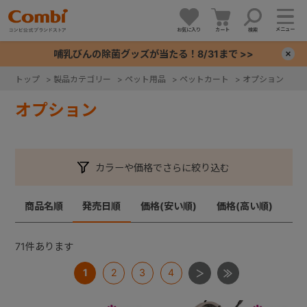
メニュー
お気に入り
カート
検索
哺乳びんの除菌グッズが当たる！8/31まで >>
×
トップ
>
製品カテゴリー
>
ペット用品
>
ペットカート
>
オプション
+
オプション
+
カラーや価格でさらに絞り込む
+
商品名順
発売日順
価格(安い順)
価格(高い順)
+
71
件あります
1
2
3
4