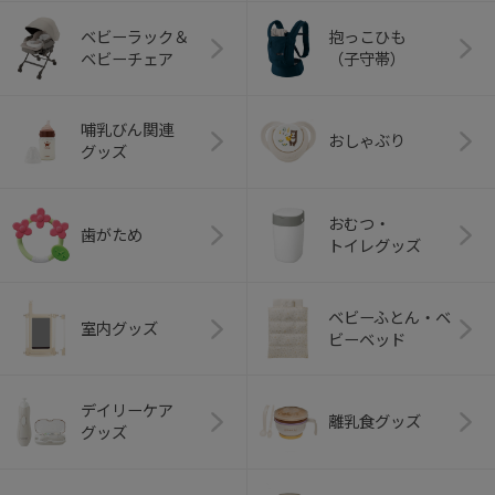
ベビーラック＆
抱っこひも
ベビーチェア
（子守帯）
哺乳びん関連
おしゃぶり
グッズ
おむつ・
歯がため
トイレグッズ
ベビーふとん・ベ
室内グッズ
ビーベッド
デイリーケア
離乳食グッズ
グッズ