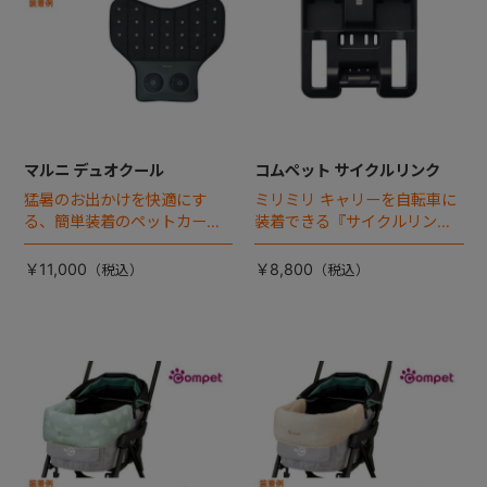
マルニ デュオクール
コムペット サイクルリンク
猛暑のお出かけを快適にす
ミリミリ キャリーを自転車に
る、簡単装着のペットカート
装着できる『サイクルリン
専用ダブル送風ファンが登
ク』が登場！
場。
￥11,000
￥8,800