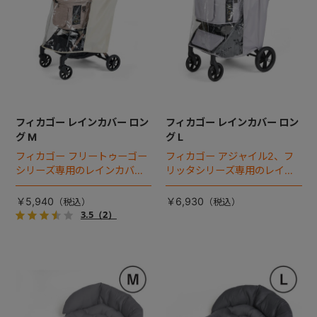
フィカゴー レインカバー ロン
フィカゴー レインカバー ロン
グ M
グ L
フィカゴー フリートゥーゴー
フィカゴー アジャイル2、フ
シリーズ専用のレインカバ
リッタシリーズ専用のレイン
ー。雨の日のお出かけも安
カバー。雨の日のお出かけも
心。
安心。
￥5,940
￥6,930
3.5
（2）