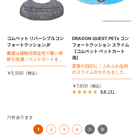
コムペット リバーシブルコン
DRAGON QUEST PETs コン
フォートクッションJF
フォートクッション スライム
【コムペット ペットカート
裏面は接触冷感生地で暑い季
用】
節も快適！ペットカートをお
しゃれに・かわいく・かっこ
愛車の目印に！ふわふわ生地
よく！
のスライムのかたちをした、
￥5,500
あごのせクッション。
￥7,920
5.0
（1）
71
件あります
1
2
3
4