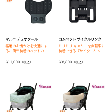
マルニ デュオクール
コムペット サイクルリンク
猛暑のお出かけを快適にす
ミリミリ キャリーを自転車に
る、簡単装着のペットカート
装着できる『サイクルリン
専用ダブル送風ファンが登
ク』が登場！
場。
￥11,000
￥8,800