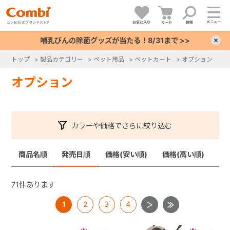
メニュー
お気に入り
カート
検索
哺乳びんの除菌グッズが当たる！8/31まで >>
×
トップ
>
製品カテゴリー
>
ペット用品
>
ペットカート
>
オプション
+
オプション
+
カラーや価格でさらに絞り込む
+
商品名順
発売日順
価格(安い順)
価格(高い順)
+
71
件あります
1
2
3
4