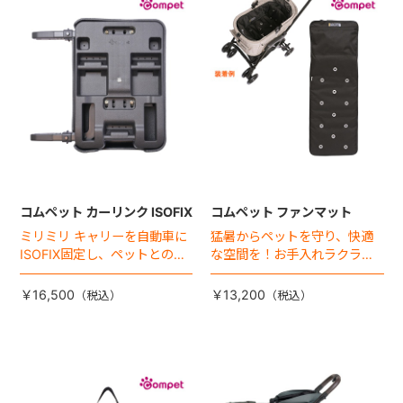
+
+
コムペット カーリンク ISOFIX
コムペット ファンマット
ミリミリ キャリーを自動車に
猛暑からペットを守り、快適
ISOFIX固定し、ペットとの車
な空間を！お手入れラクラク
移動をカンタン・快適に！
な「ファンマット」が登場！
￥16,500
￥13,200