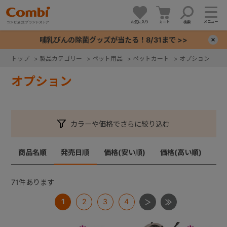
メニュー
お気に入り
カート
検索
哺乳びんの除菌グッズが当たる！8/31まで >>
×
トップ
>
製品カテゴリー
>
ペット用品
>
ペットカート
>
オプション
+
オプション
+
カラーや価格でさらに絞り込む
+
商品名順
発売日順
価格(安い順)
価格(高い順)
+
71
件あります
1
2
3
4