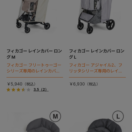
フィカゴー レインカバー ロン
フィカゴー レインカバー ロン
グ M
グ L
フィカゴー フリートゥーゴー
フィカゴー アジャイル2、フ
シリーズ専用のレインカバ
リッタシリーズ専用のレイン
ー。雨の日のお出かけも安
カバー。雨の日のお出かけも
心。
安心。
￥5,940
￥6,930
3.5
（2）