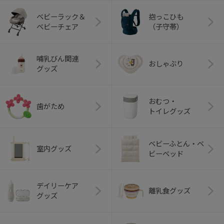
ベビーラック＆
抱っこひも
ベビーチェア
（子守帯）
哺乳びん関連
おしゃぶり
グッズ
おむつ・
歯がため
トイレグッズ
ベビーふとん・ベ
室内グッズ
ビーベッド
デイリーケア
離乳食グッズ
グッズ