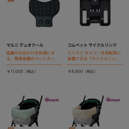
マルニ デュオクール
コムペット サイクルリンク
猛暑のお出かけを快適にす
ミリミリ キャリーを自転車に
る、簡単装着のペットカート
装着できる『サイクルリン
専用ダブル送風ファンが登
ク』が登場！
場。
￥11,000
￥8,800