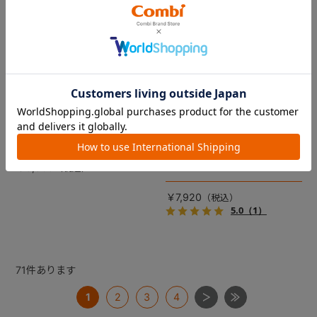
コムペット リバーシブルコン
DRAGON QUEST PETs コン
フォートクッションJF
フォートクッション スライム
【コムペット ペットカート
裏面は接触冷感生地で暑い季
用】
節も快適！ペットカートをお
しゃれに・かわいく・かっこ
愛車の目印に！ふわふわ生地
よく！
のスライムのかたちをした、
￥5,500
あごのせクッション。
￥7,920
5.0
（1）
71
件あります
1
2
3
4