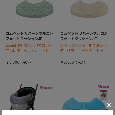
コムペット リバーシブルコン
コムペット リバーシブルコン
フォートクッションJF
フォートクッションJF
裏面は接触冷感生地で暑い季
裏面は接触冷感生地で暑い季
節も快適！ペットカートをお
節も快適！ペットカートをお
しゃれに・かわいく・かっこ
しゃれに・かわいく・かっこ
よく！
よく！
￥5,500
￥5,500