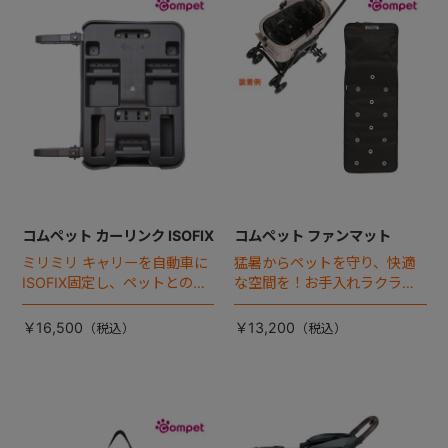
+
+
コムペット カーリンク ISOFIX
コムペット ファンマット
ミリミリ キャリーを自動車に
猛暑からペットを守り、快適
ISOFIX固定し、ペットとの車
な空間を！お手入れラクラク
移動をカンタン・快適に！
な「ファンマット」が登場！
￥16,500
￥13,200