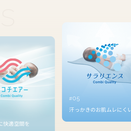
05
汗っかきのお肌ムレにくい
空間を