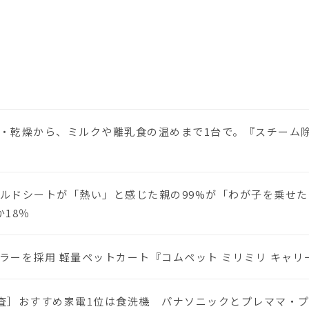
・乾燥から、ミルクや離乳食の温めまで1台で。『スチーム除菌
ルドシートが「熱い」と感じた親の99%が「わが子を乗せた
18％
ーを採用 軽量ペットカート『コムペット ミリミリ キャリー』
に調査］おすすめ家電1位は食洗機 パナソニックとプレママ・