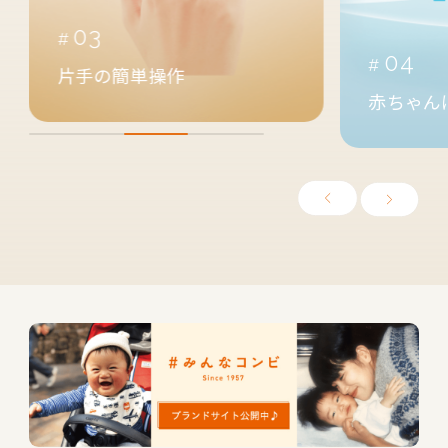
03
04
片手の簡単操作
赤ちゃん