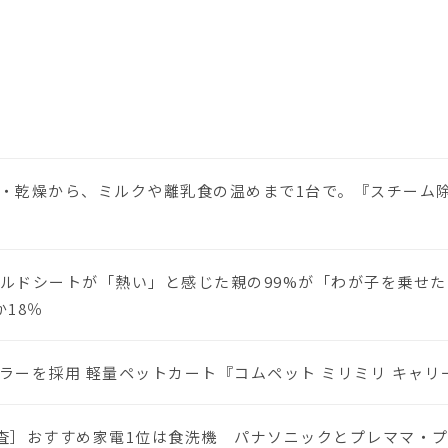
・乾燥から、ミルクや離乳食の温めまで1台で。『スチーム除菌
ルドシートが「熱い」と感じた親の99%が「わが子を乗せた
18％
ーを採用 軽量ペットカート『コムペット ミリミリ キャリー』
に調査］おすすめ家電1位は食洗機 パナソニックとプレママ・