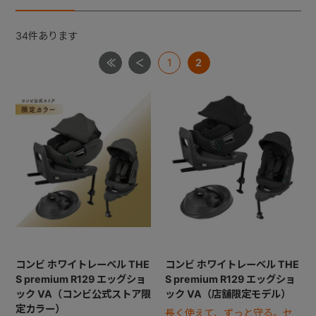
34
件あります
+
1
2
+
コンビ ホワイトレーベル THE
コンビ ホワイトレーベル THE
S premium R129 エッグショ
S premium R129 エッグショ
ック VA（コンビ公式ストア限
ック VA（店舗限定モデル）
定カラー）
長く使えて、ずっと守る。セ