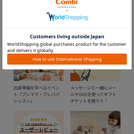
FEATURE
おすすめ特集
出産準備を学べるイベン
メッセージと一緒にメー
ト「プレママ・プレパパ
ルやSNSを使ってギフト
レッスン」
チケットを贈ろう！