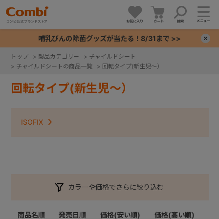
メニュー
お気に入り
カート
検索
哺乳びんの除菌グッズが当たる！8/31まで >>
×
トップ
>
製品カテゴリー
>
チャイルドシート
>
チャイルドシートの商品一覧
>
回転タイプ(新生児～）
+
回転タイプ(新生児～）
+
ISOFIX
+
+
カラーや価格でさらに絞り込む
商品名順
発売日順
価格(安い順)
価格(高い順)