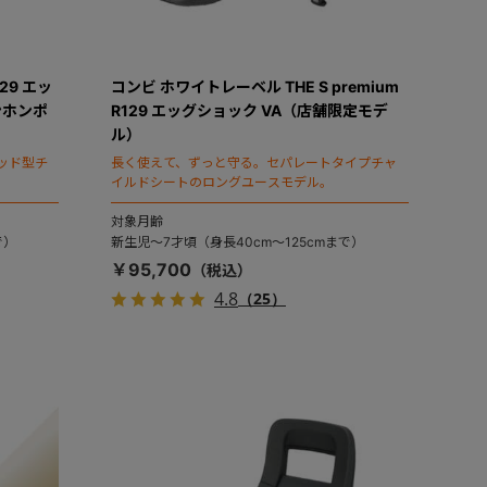
29 エッ
コンビ ホワイトレーベル THE S premium
ンホンポ
R129 エッグショック VA（店舗限定モデ
ル）
ッド型チ
長く使えて、ずっと守る。セパレートタイプチャ
イルドシートのロングユースモデル。
対象月齢
で）
新生児～7才頃（身長40cm～125cmまで）
￥95,700
4.8
（25）