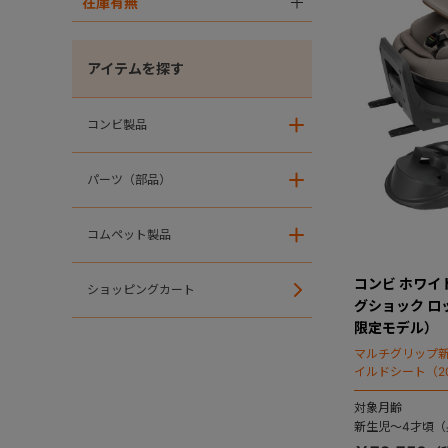
在庫有無
＋
アイテムを探す
コンビ製品
＋
パーツ（部品）
＋
コムペット製品
＋
コンビ ホワイトレ
ショッピングカート
グショック ロ
限定モデル）
マルチグリップ
イルドシート（2
対象月齢
新生児～4才頃（身