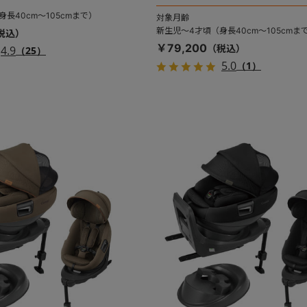
長40cm～105cmまで）
対象月齢
新生児～4才頃（身長40cm～105cmま
￥79,200
4.9
（25）
5.0
（1）