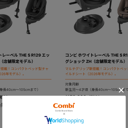
ーベル THE S R129 エッ
コンビ ホワイトレーベル THE S R1
H（店舗限定モデル）
グショック ZH（店舗限定モデル）
新搭載！コンパクトベッド型チャ
マルチグリップ新搭載！コンパクトベッ
026年モデル）。
イルドシート（2026年モデル）。
対象月齢
長40cm～105cmまで）
新生児～4才頃（身長40cm～105cmま
￥79,200
4.9
4.9
（10）
（10）