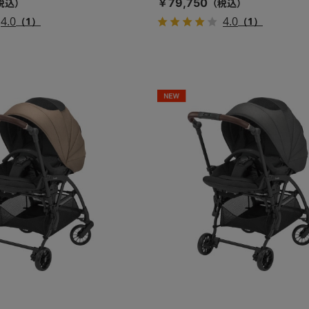
￥79,750
4.0
4.0
（1）
（1）