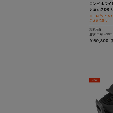
コンビ ホワイト
ショック DR
THE Sが使え
がさらに進化！
対象月齢
生後1カ月～36カ
￥69,300