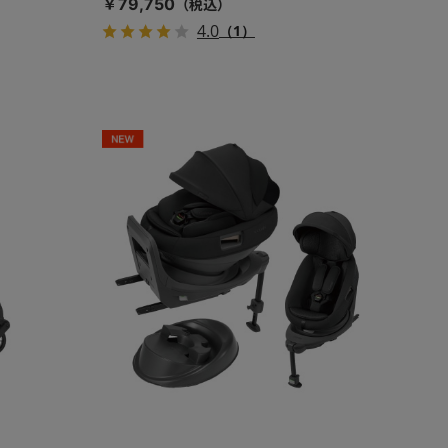
￥79,750
4.0
（1）