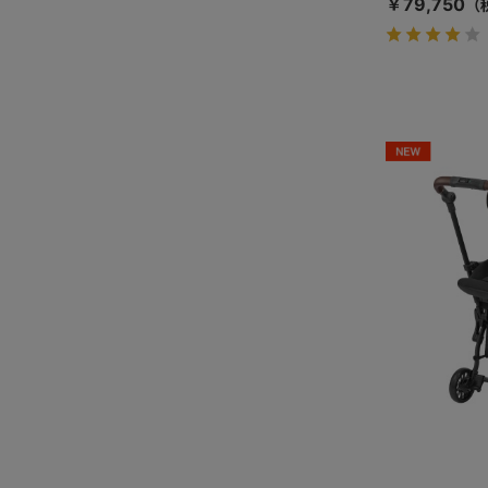
￥79,750