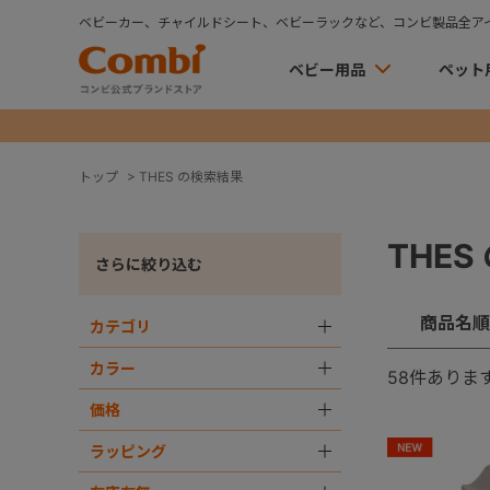
ベビーカー、チャイルドシート、ベビーラックなど、コンビ製品全ア
ベビー用品
ペット
トップ
>
THES の検索結果
THE
さらに絞り込む
商品名順
カテゴリ
＋
カラー
＋
58
件ありま
価格
＋
ラッピング
＋