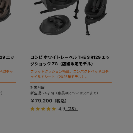
29 エッ
コンビ ホワイトレーベル THE S R129 エッ
グショック ZG（店舗限定モデル）
ド型チャ
フラットクッション搭載、コンパクトベッド型チ
ャイルドシート（2025年モデル）。
対象月齢
で）
新生児～4才頃（身長40cm～105cmまで）
￥79,200
4.9
（25）