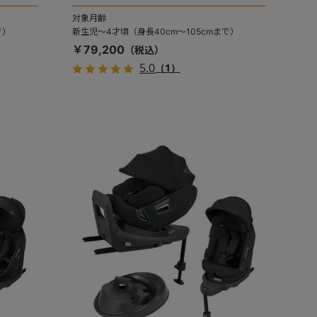
対象月齢
で）
新生児～4才頃（身長40cm～105cmまで）
￥79,200
5.0
（1）