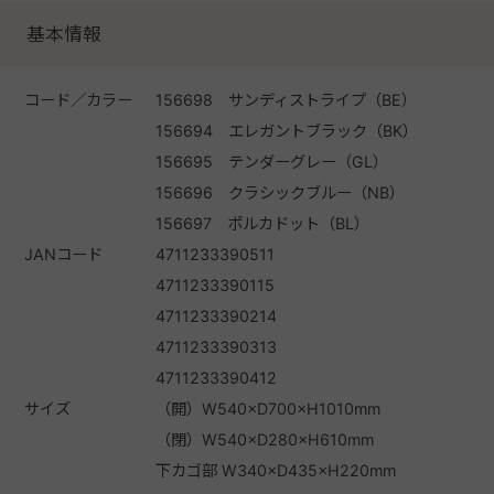
基本情報
コード／カラー
156698 サンディストライプ（BE）
156694 エレガントブラック（BK）
156695 テンダーグレー（GL）
156696 クラシックブルー（NB）
156697 ポルカドット（BL）
JANコード
4711233390511
4711233390115
4711233390214
4711233390313
4711233390412
サイズ
（開）W540×D700×H1010mm
（閉）W540×D280×H610mm
下カゴ部 W340×D435×H220mm