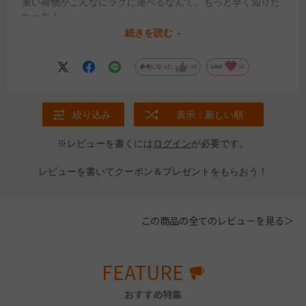
重い荷物がこんなにラクに運べるなんて、もっと早く知りた
かった！
育ち盛りの息子の牛乳やジュースもミスモーイがあればまと
続きを読む
め買いできますね。
参考になった
14
Like!
12
絞り込み
表示：新しい順
※レビューを書くには
ログイン
が必要です。
レビューを書いてクーポン＆プレゼントをもらおう！
この商品の全てのレビューを見る＞
FEATURE
おすすめ特集