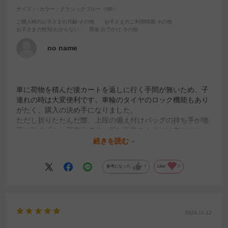
サイズ：-
カラー：クラシックブルー（NB）
ご購入時のお子さまの月齢
:その他
お子さまのご利用時期
:その他
お子さまの性別
:わからない
用途
:おでかけ,その他
no name
車に荷物を積んだ後カートを返しに行く手間が無いため、子
連れの時は大変便利です。車輪のタイヤのロック機能もあり
がたく、購入の決め手になりました。
ただし折りたたんだ際、上段の備え付けバッグの持ち手が地
面に引きずられ不衛生です。更に画像のようには立ちはしま
すがかなり危うく、軽く手を添えておかないとないと前輪の
続きを読む
方に倒れます。あとは私には開閉のロックがかなり固いで
す。利き手でないと開けません。握力が弱い高齢の母には使
参考になった
4
Like!
9
いづらいようです。
2024.11.12