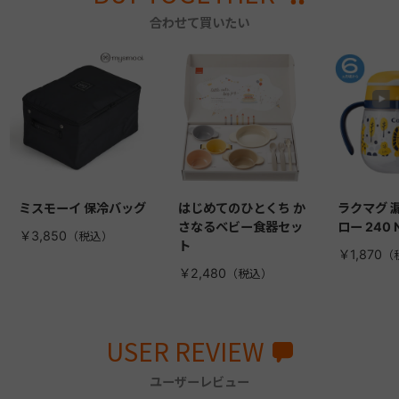
合わせて買いたい
ミスモーイ 保冷バッグ
はじめてのひとくち か
ラクマグ 
さなるベビー食器セッ
ロー 240 
￥3,850
ト
￥1,870
￥2,480
USER REVIEW
ユーザーレビュー