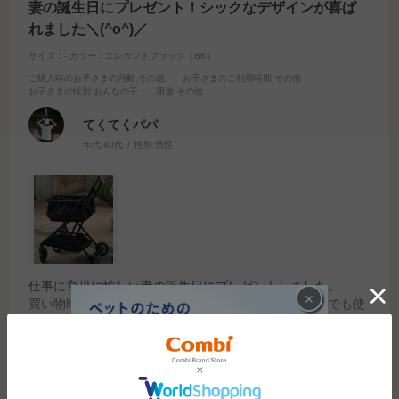
妻の誕生日にプレゼント！シックなデザインが喜ば
れました＼(^o^)／
サイズ：-
カラー：エレガントブラック（BK）
ご購入時のお子さまの月齢
:その他
お子さまのご利用時期
:その他
お子さまの性別
:おんなの子
用途
:その他
てくてくパパ
年代:
40代
性別:
男性
仕事に育児に忙しい妻の誕生日にプレゼントしました。
×
買い物時の重さから解放され、コンパクトでお店の中でも使
いやすいと喜ばれました！
デザインがシックでカッコイイところも喜ばれました＼(^o^)
続きを読む
／
参考になった
8
Like!
14