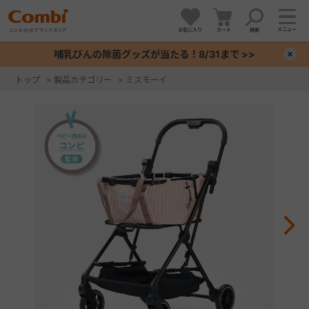
メニュー
お気に入り
カート
検索
哺乳びんの除菌グッズが当たる！8/31まで >>
×
トップ
>
製品カテゴリー
>
ミスモーイ
+
+
+
+