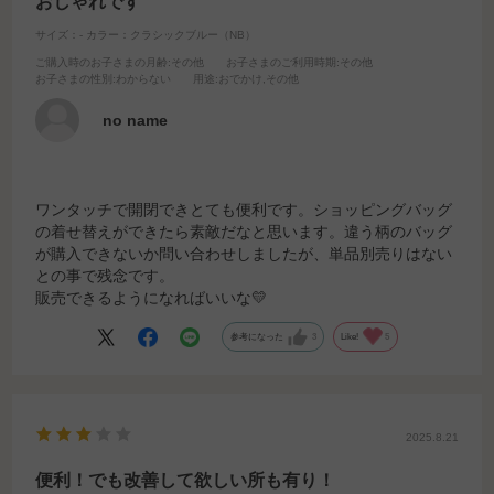
おしゃれです
サイズ：-
カラー：クラシックブルー（NB）
ご購入時のお子さまの月齢
:その他
お子さまのご利用時期
:その他
お子さまの性別
:わからない
用途
:おでかけ,その他
no name
ワンタッチで開閉できとても便利です。ショッピングバッグ
の着せ替えができたら素敵だなと思います。違う柄のバッグ
が購入できないか問い合わせしましたが、単品別売りはない
との事で残念です。
販売できるようになればいいな💛
参考になった
3
Like!
5
2025.8.21
便利！でも改善して欲しい所も有り！