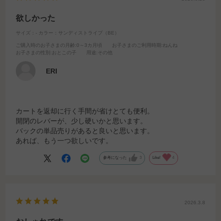
欲しかった
サイズ：-
カラー：サンディストライプ（BE）
ご購入時のお子さまの月齢
:0～3カ月頃
お子さまのご利用時期
:ねんね
お子さまの性別
:おとこの子
用途
:その他
ERI
カートを返却に行く手間が省けとても便利。
開閉のレバーが、少し硬いかと思います。
バックの単品売りがあると良いと思います。
あれば、もう一つ欲しいです。
参考になった
3
Like!
4
2026.3.8