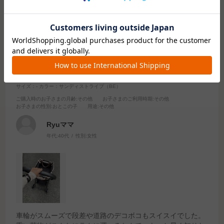
2024.11.6
ベビーカーのコンビならではのスイスイ感で重い荷
物も楽に！
サイズ：-
カラー：サンディストライプ（BE）
ご購入時のお子さまの月齢
:その他
お子さまのご利用時期
:その他
お子さまの性別
:おとこの子
用途
:その他
Ryuママ
年代:
40代
性別:
女性
車輪がスムーズで段差や道路のデコボコもスイスイでした。