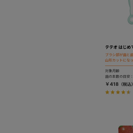
テテオ はじめ
ブラシ部が歯と
山形カットにな
までみがく練習
状。2本入。
対象月齢
歯の本数の目安：
￥418