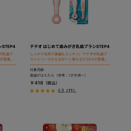
STEP4
テテオ はじめて歯みがき乳歯ブラシSTEP4
の乳歯ブ
しっかり毛先で奥歯もスッキリ。テテオの乳歯ブ
4が登場！
ラシシリーズからなが～く使えるSTEP4が登場！
。
自分で握りやすいふっくら形状。2本入。
対象月齢
奥歯がはえたら（参考：1才半頃～）
￥418
4.8
（11）