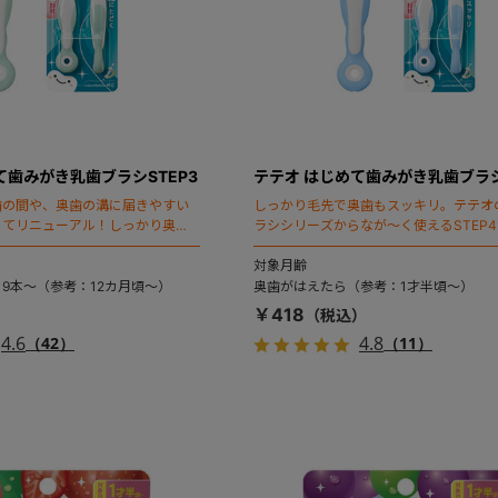
て歯みがき乳歯ブラシSTEP3
テテオ はじめて歯みがき乳歯ブラシ
歯の間や、奥歯の溝に届きやすい
しっかり毛先で奥歯もスッキリ。テテオ
ってリニューアル！しっかり奥歯
ラシシリーズからなが～く使えるSTEP
に。自分で握りやすいふっくら形
自分で握りやすいふっくら形状。2本入
対象月齢
9本～（参考：12カ月頃～）
奥歯がはえたら（参考：1才半頃～）
￥418
4.6
4.8
（42）
（11）