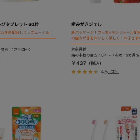
びタブレット 60粒
歯みがきジェル
ウムを新配合してリニューアル！
新パッケージ！フッ素×キシリトール配
の歯みがきをおいしく楽しく！お子さま
３つのフルーツ味。
対象月齢
参考：1才半頃～）
歯の本数の目安：6本～（参考：9カ月頃
￥437
4.5
（2）