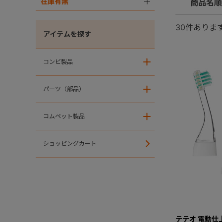
在庫有無
＋
商品名順
30
件ありま
アイテムを探す
コンビ製品
＋
パーツ（部品）
＋
コムペット製品
＋
ショッピングカート
テテオ 電動仕