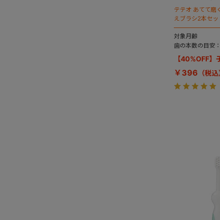
テテオ あてて磨
えブラシ2本セッ
対象月齢
歯の本数の目安：
【40%OFF
￥396