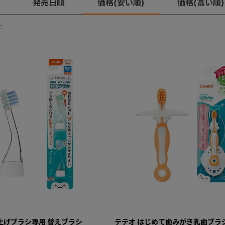
発売日順
価格(安い順)
価格(高い順)
す
上げブラシ専用 替えブラシ
テテオ はじめて歯みがき乳歯ブラシ