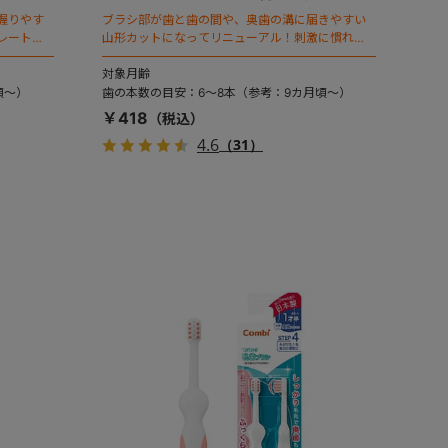
握りやす
ブラシ部が歯と歯の間や、奥歯の溝に届きやすい
レート付
山形カットになってリニューアル！刺激に慣れる
練習に。自分で握りやすいふっくら形状。2本入。
対象月齢
頃～）
歯の本数の目安：6～8本（参考：9カ月頃～）
￥418
4.6
（31）