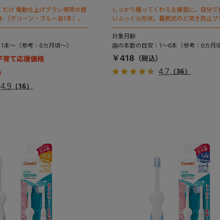
くだけ 電動仕上げブラシ専用の替
しっかり握ってくわえる練習に。自分で
ト（グリーン・ブルー各1本）。
いふっくら形状。着脱式のど突き防止プ
き。
対象月齢
1本～（参考：6カ月頃～）
歯の本数の目安：1～6本（参考：6カ月
￥418
】子育て応援価格
4.7
（36）
4.9
（16）