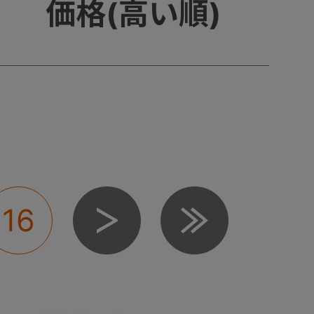
価格(高い順)
ラベリタ
16
ックル・肩バック