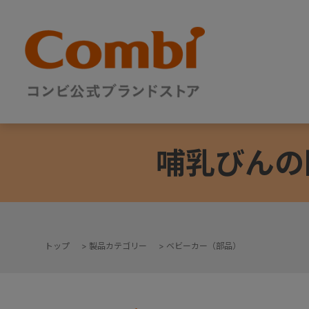
哺乳びんの
トップ
>
製品カテゴリー
>
ベビーカー（部品）
+