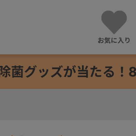
お気に入り
除菌グッズが当たる！8/3