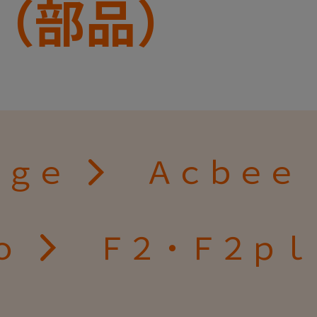
（部品）
Ａｇｅ
Ａｃｂｅｅ
ｏ
Ｆ２・Ｆ２ｐｌ