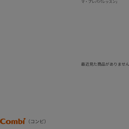
マ・プレパパレッスン」
最近見た商品がありませ
Combi
（コンビ）