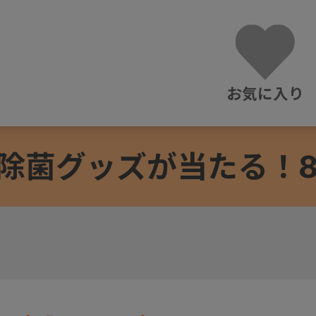
お気に入り
除菌グッズが当たる！8/3