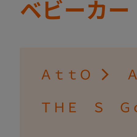
ベビーカー
+
ＡｔｔＯ
+
ＴＨＥ Ｓ Ｇ