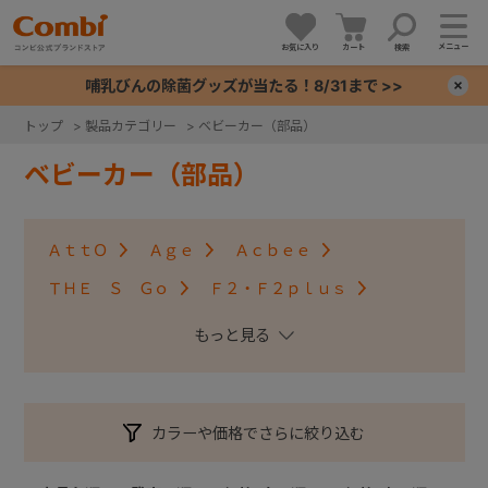
メニュー
お気に入り
カート
検索
哺乳びんの除菌グッズが当たる！8/31まで >>
×
トップ
>
製品カテゴリー
>
ベビーカー（部品）
+
ベビーカー（部品）
+
ＡｔｔＯ
Ａｇｅ
Ａｃｂｅｅ
+
ＴＨＥ Ｓ Ｇｏ
Ｆ２・Ｆ２ｐｌｕｓ
アンブレッタ４キャス
クロスゴー
+
スゴカルＳｗｉｔｃｈ
スゴカル S
スゴカル
スルーラー
スゴカルminimo
ツインスピン
カラーや価格でさらに絞り込む
メチャカルハンディ・メチャカルハンディα
メチャカルハンディオート4キャス