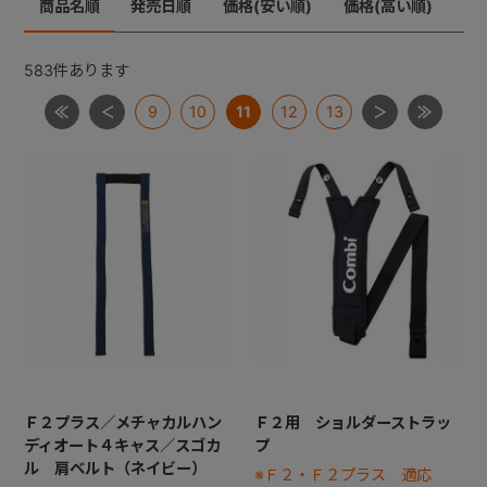
商品名順
発売日順
価格(安い順)
価格(高い順)
メチャカーゴＩＧ
メチャライト
ラベリタ
+
ロングフィット４８
583
件あります
【共通部品】差し込みバックル・腰バックル・肩バック
9
10
11
12
13
+
ル
【共通部品】肩ベルト・腰ベルト
【共通部品】ショルダーストラップ
【共通部品】ダッコシート・エッグショックパッド
【共通部品】幌クリップ・リクライニングバックル・ヘ
ッドレストプレート
Ｆ２プラス／メチャカルハン
Ｆ２用 ショルダーストラッ
ディオート４キャス／スゴカ
プ
ル 肩ベルト（ネイビー）
※Ｆ２・Ｆ２プラス 適応